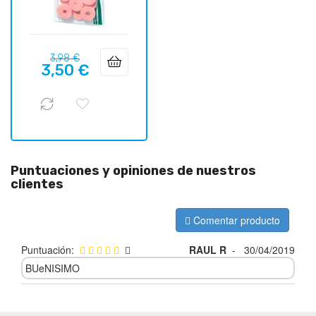
Precio
Precio
3,98 €
3,50 €
regular
Puntuaciones y opiniones de nuestros
clientes
Comentar producto
Puntuación:
RAUL R
-
30/04/2019
BUeNISIMO