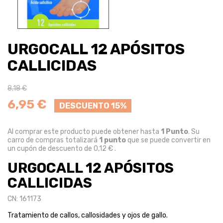
URGOCALL 12 APÓSITOS
CALLICIDAS
8,18 €
6,95 €
DESCUENTO 15%
Al comprar este producto puede obtener hasta
1
Punto
. Su
carro de compras totalizará
1
punto
que se puede convertir en
un cupón de descuento de
0,12 €
.
URGOCALL 12 APÓSITOS
CALLICIDAS
CN: 161173
Tratamiento de callos, callosidades y ojos de gallo.