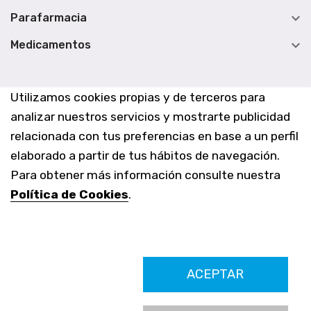

Parafarmacia

Medicamentos
Utilizamos cookies propias y de terceros para
analizar nuestros servicios y mostrarte publicidad
relacionada con tus preferencias en base a un perfil
elaborado a partir de tus hábitos de navegación.
Para obtener más información consulte nuestra
Política de Cookies
.
Farmacia Los Altos nº756
ACEPTAR
Ldo. Alfredo Aparicio Grau 22555408K
N. Col. Colegio Oficial de Farmacéuticos de Alicante 4327
Nº de autorización A-790-F