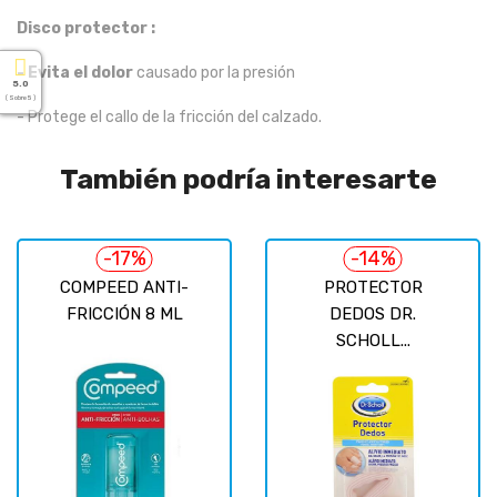
Disco protector :
- Evita el dolor
causado por la presión
5.0
( Sobre 5 )
- Protege el callo de la fricción del calzado.
También podría interesarte
-17%
-14%
COMPEED ANTI-
PROTECTOR
FRICCIÓN 8 ML
DEDOS DR.
SCHOLL...