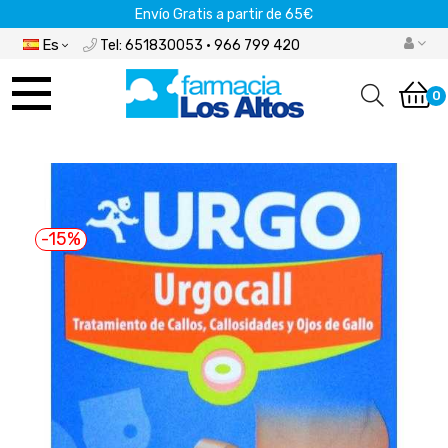
Envío Gratis a partir de 65€
Es
Tel: 651830053 · 966 799 420
Navegación
de
0
palanca
-15%