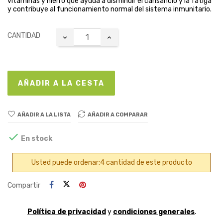
vitaminas y hierro que ayuda a disminuir el cansancio y la fatiga
y contribuye al funcionamiento normal del sistema inmunitario.
CANTIDAD
AÑADIR A LA CESTA
AÑADIR A LA LISTA
AÑADIR A COMPARAR

En stock
Usted puede ordenar:4 cantidad de este producto
Compartir
Política de privacidad
y
condiciones generales
.