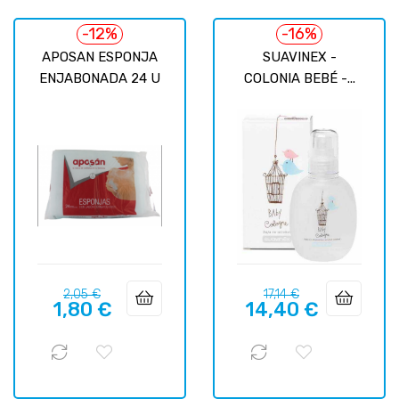
-12%
-16%
APOSAN ESPONJA
SUAVINEX -
ENJABONADA 24 U
COLONIA BEBÉ -...
Precio
Precio
Precio
Precio
2,05 €
17,14 €
1,80 €
14,40 €
regular
regular