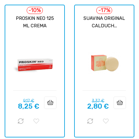
-10%
-17%
PROSKIN NEO 125
SUAVINA ORIGINAL
ML CREMA
CALDUCH...
Precio
Precio
Precio
Precio
9,17 €
3,37 €
8,25 €
2,80 €
regular
regular