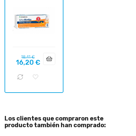
Precio
Precio
18,41 €
16,20 €
regular
Los clientes que compraron este
producto también han comprado: