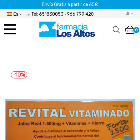
Envío Gratis a partir de 65€
Es
Tel: 651830053 · 966 799 420
Navegación
de
0
palanca
-10%