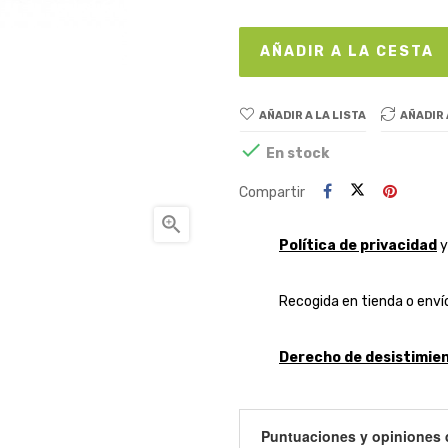
AÑADIR A LA CESTA
AÑADIR A LA LISTA
AÑADIR

En stock
Compartir

Política de privacidad
Recogida en tienda o envío
Derecho de desistimien
Puntuaciones y opiniones 