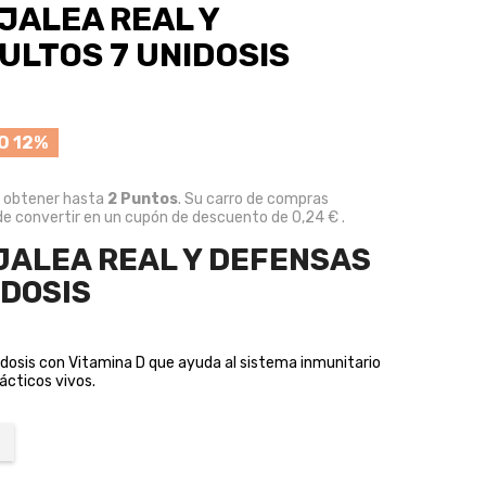
JALEA REAL Y
ULTOS 7 UNIDOSIS
O 12%
e obtener hasta
2
Puntos
. Su carro de compras
e convertir en un cupón de descuento de
0,24 €
.
JALEA REAL Y DEFENSAS
IDOSIS
dosis con Vitamina D que ayuda al sistema inmunitario
ácticos vivos.