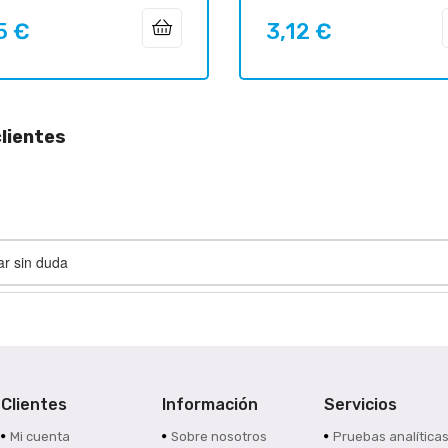
5 €
3,12 €
o
Precio
lientes
ar sin duda
Clientes
Información
Servicios
Mi cuenta
Sobre nosotros
Pruebas analítica