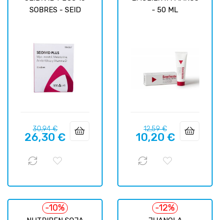
SOBRES - SEID
- 50 ML
Precio
Precio
Precio
Precio
30,94 €
12,59 €
26,30 €
10,20 €
regular
regular
-10%
-12%