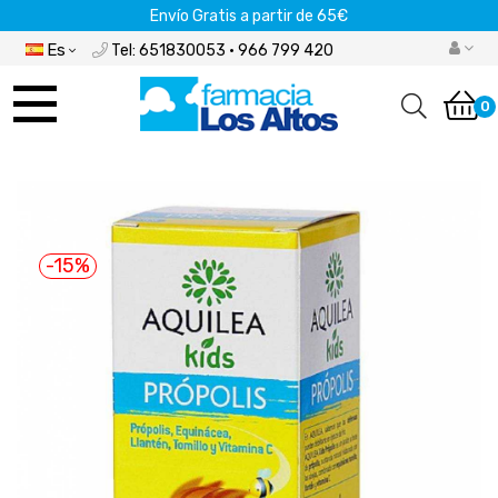
Envío Gratis a partir de 65€
Es
Tel: 651830053 · 966 799 420
Navegación
de
0
palanca
-15%