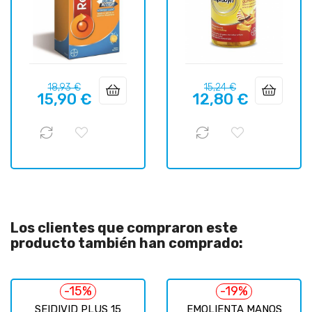
Precio
Precio
Precio
Precio
18,93 €
15,24 €
15,90 €
12,80 €
regular
regular
Los clientes que compraron este
producto también han comprado:
-15%
-19%
SEIDIVID PLUS 15
EMOLIENTA MANOS