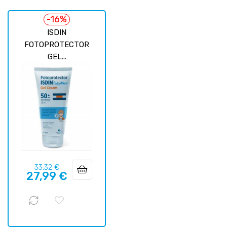
-16%
ISDIN
FOTOPROTECTOR
GEL...
Precio
Precio
33,32 €
27,99 €
regular