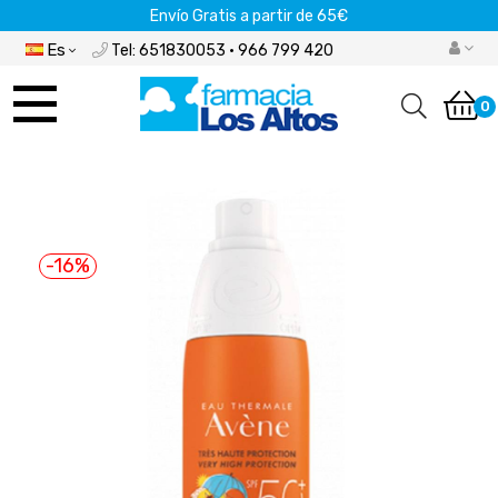
Envío Gratis a partir de 65€
Es
Tel: 651830053 · 966 799 420
Navegación
de
0
palanca
-16%