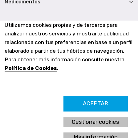

Medicamentos
Utilizamos cookies propias y de terceros para
analizar nuestros servicios y mostrarte publicidad
relacionada con tus preferencias en base a un perfil
elaborado a partir de tus hábitos de navegación.
Para obtener más información consulte nuestra
Política de Cookies
.
Farmacia Los Altos nº756
ACEPTAR
Ldo. Alfredo Aparicio Grau 22555408K
N. Col. Colegio Oficial de Farmacéuticos de Alicante 4327
Nº de autorización A-790-F
Gestionar cookies
C/ Moncayo, 97 (Vistalmar) Urb. Los Altos
03185 Torrevieja, Alicante (España)
Más información