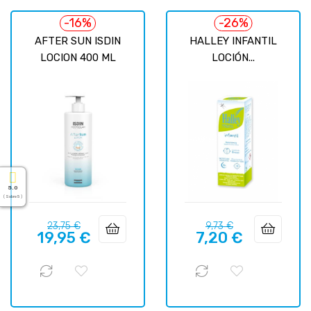
-16%
-26%
AFTER SUN ISDIN
HALLEY INFANTIL
LOCION 400 ML
LOCIÓN...
5.0
( Sobre 5 )
Precio
Precio
Precio
Precio
23,75 €
9,73 €
19,95 €
7,20 €
regular
regular