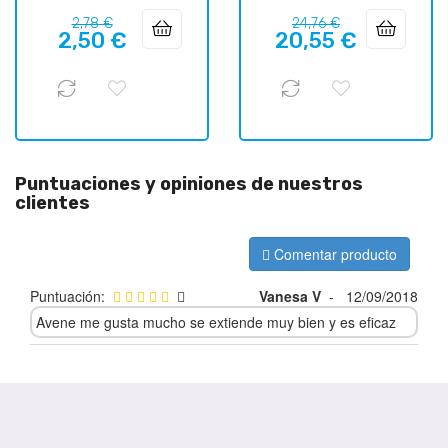
Precio
Precio
Precio
Precio
2,78 €
24,76 €
2,50 €
20,55 €
regular
regular
Puntuaciones y opiniones de nuestros
clientes
Comentar producto
Puntuación:
Vanesa V
-
12/09/2018
Avene me gusta mucho se extiende muy bien y es eficaz