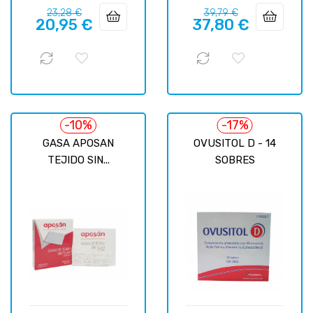
Precio
Precio
Precio
Precio
23,28 €
39,79 €
20,95 €
37,80 €
regular
regular
-10%
-17%
GASA APOSAN
OVUSITOL D - 14
TEJIDO SIN...
SOBRES