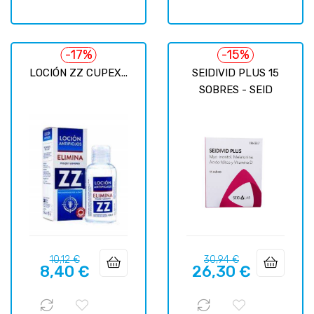
-17%
-15%
LOCIÓN ZZ CUPEX...
SEIDIVID PLUS 15
SOBRES - SEID
Precio
Precio
Precio
Precio
10,12 €
30,94 €
8,40 €
26,30 €
regular
regular