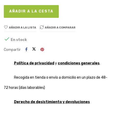
AÑADIR A LA CESTA
AÑADIR A LA LISTA
AÑADIR A COMPARAR

En stock
Compartir
Política de privacidad
y
condiciones generales
.
Recogida en tienda o envío a domicilio en un plazo de 48-
72 horas (días laborables)
Derecho de desistimiento y devoluciones