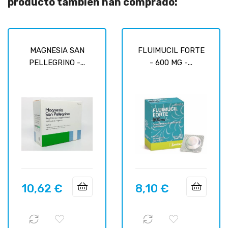
producto también han comprado:
MAGNESIA SAN
FLUIMUCIL FORTE
PELLEGRINO -...
- 600 MG -...
10,62 €
8,10 €
Precio
Precio