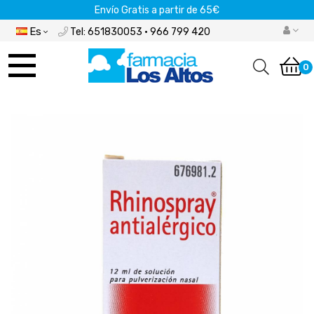
Envío Gratis a partir de 65€
Es
Tel: 651830053 · 966 799 420
Navegación
de
0
palanca