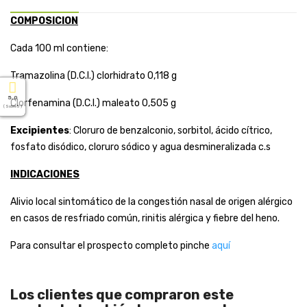
COMPOSICION
Cada 100 ml contiene:
Tramazolina (D.C.I.) clorhidrato 0,118 g
5.0
Clorfenamina (D.C.I.) maleato 0,505 g
( Sobre 5 )
Excipientes
: Cloruro de benzalconio, sorbitol, ácido cítrico,
fosfato disódico, cloruro sódico y agua desmineralizada c.s
INDICACIONES
Alivio local sintomático de la congestión nasal de origen alérgico
en casos de resfriado común, rinitis alérgica y fiebre del heno.
Para consultar el prospecto completo pinche
aquí
Los clientes que compraron este