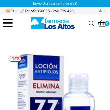
Envío Gratis a partir de 65€
Es
Tel: 651830053 · 966 799 420
Navegación
de
0
palanca
-17%