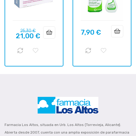
Precio
Precio
25,30 €
7,90 €
Precio
21,00 €
regular
Farmacia Los Altos, situada en Urb. Los Altos (Torrevieja, Alicante).
Abierta desde 2007, cuenta con una amplia exposición de parafarmacia