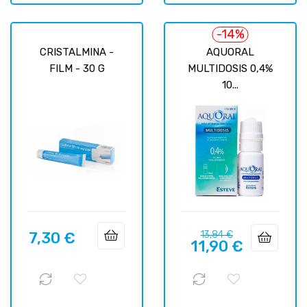
-14%
CRISTALMINA -
AQUORAL
FILM - 30 G
MULTIDOSIS 0,4%
10...
Precio
Precio
7,30 €
13,84 €
Precio
11,90 €
regular