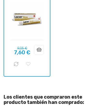
Precio
Precio
9,05 €
7,60 €
regular
Los clientes que compraron este
producto también han comprado: