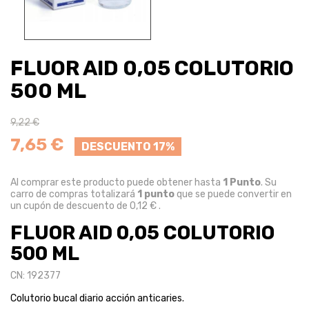
FLUOR AID 0,05 COLUTORIO
500 ML
9,22 €
7,65 €
DESCUENTO 17%
Al comprar este producto puede obtener hasta
1
Punto
. Su
carro de compras totalizará
1
punto
que se puede convertir en
un cupón de descuento de
0,12 €
.
FLUOR AID 0,05 COLUTORIO
500 ML
CN: 192377
Colutorio bucal diario acción anticaries.