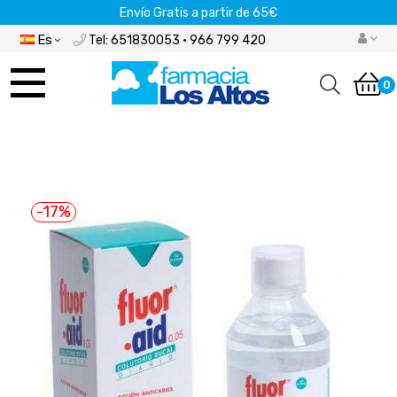
Envío Gratis a partir de 65€
Es
Tel: 651830053 · 966 799 420
Navegación
de
0
palanca
-17%