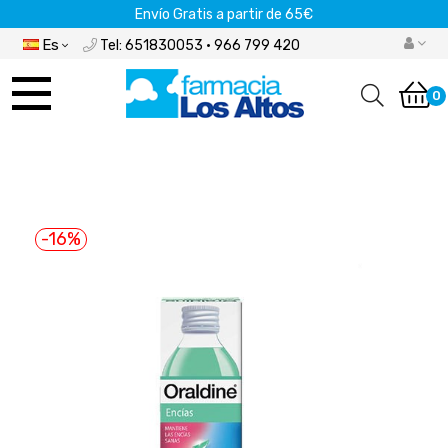
Envío Gratis a partir de 65€
Es
Tel: 651830053 · 966 799 420
Navegación
de
0
palanca
-16%