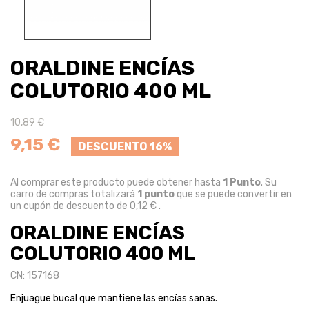
ORALDINE ENCÍAS
COLUTORIO 400 ML
10,89 €
9,15 €
DESCUENTO 16%
Al comprar este producto puede obtener hasta
1
Punto
. Su
carro de compras totalizará
1
punto
que se puede convertir en
un cupón de descuento de
0,12 €
.
ORALDINE ENCÍAS
COLUTORIO 400 ML
CN: 157168
Enjuague bucal que mantiene las encías sanas.