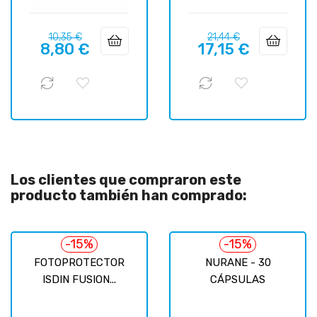
Precio
Precio
Precio
Precio
10,35 €
21,44 €
8,80 €
17,15 €
regular
regular
Los clientes que compraron este
producto también han comprado:
-15%
-15%
FOTOPROTECTOR
NURANE - 30
ISDIN FUSION...
CÁPSULAS