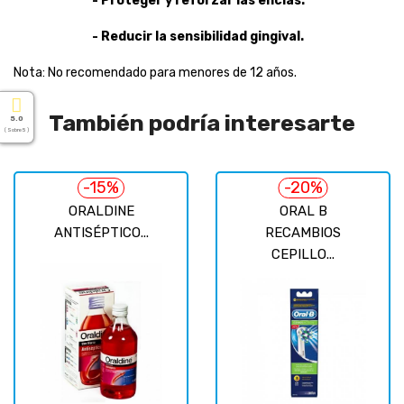
- Proteger y reforzar las encías.
- Reducir la sensibilidad gingival.
Nota: No recomendado para menores de 12 años.
También podría interesarte
5.0
( Sobre 5 )
-15%
-20%
ORALDINE
ORAL B
ANTISÉPTICO...
RECAMBIOS
CEPILLO...