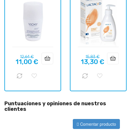
Precio
Precio
Precio
Precio
12,64 €
15,83 €
11,00 €
13,30 €
regular
regular
Puntuaciones y opiniones de nuestros
clientes
Comentar producto