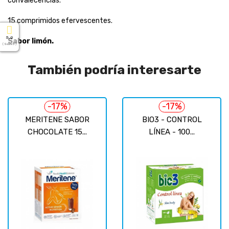
convalecencias.
15 comprimidos efervescentes.
5.0
Sabor limón.
( Sobre 5 )
También podría interesarte
-17%
-17%
MERITENE SABOR
BIO3 - CONTROL
CHOCOLATE 15...
LÍNEA - 100...