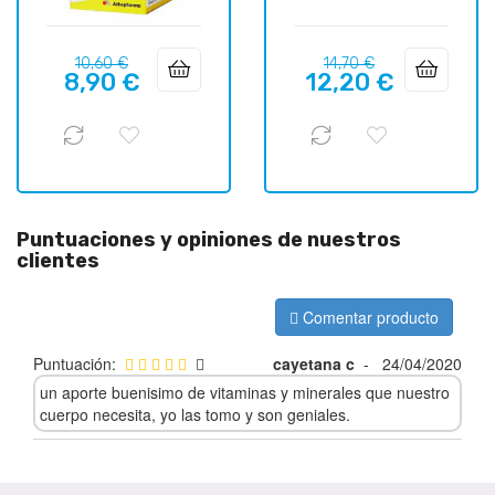
Precio
Precio
Precio
Precio
10,60 €
14,70 €
8,90 €
12,20 €
regular
regular
Puntuaciones y opiniones de nuestros
clientes
Comentar producto
Puntuación:
cayetana c
-
24/04/2020
un aporte buenisimo de vitaminas y minerales que nuestro
cuerpo necesita, yo las tomo y son geniales.