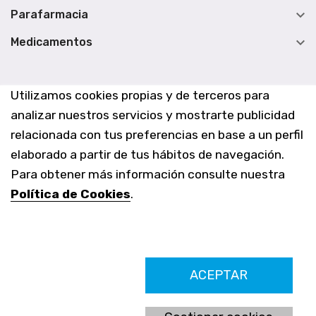

Parafarmacia

Medicamentos
Utilizamos cookies propias y de terceros para
analizar nuestros servicios y mostrarte publicidad
relacionada con tus preferencias en base a un perfil
elaborado a partir de tus hábitos de navegación.
Para obtener más información consulte nuestra
Política de Cookies
.
Farmacia Los Altos nº756
ACEPTAR
Ldo. Alfredo Aparicio Grau 22555408K
N. Col. Colegio Oficial de Farmacéuticos de Alicante 4327
Nº de autorización A-790-F