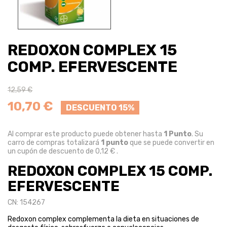
REDOXON COMPLEX 15
COMP. EFERVESCENTE
12,59 €
10,70 €
DESCUENTO 15%
Al comprar este producto puede obtener hasta
1
Punto
. Su
carro de compras totalizará
1
punto
que se puede convertir en
un cupón de descuento de
0,12 €
.
REDOXON COMPLEX 15 COMP.
EFERVESCENTE
CN: 154267
Redoxon complex complementa la dieta en situaciones de