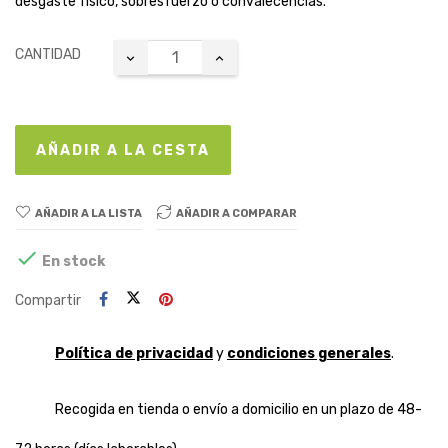
desgaste físico, sobresfuerzo o convalecencias.
CANTIDAD
AÑADIR A LA CESTA
AÑADIR A LA LISTA
AÑADIR A COMPARAR

En stock
Compartir
Política de privacidad
y
condiciones generales
.
Recogida en tienda o envío a domicilio en un plazo de 48-