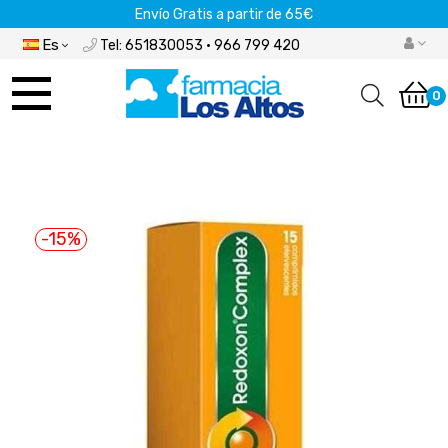
Envío Gratis a partir de 65€
Es
Tel: 651830053 · 966 799 420
Navegación
de
0
palanca
-15%