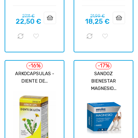
Precio
Precio
Precio
Precio
27,11 €
21,99 €
22,50 €
18,25 €
regular
regular
-16%
-17%
ARKOCAPSULAS -
SANDOZ
DIENTE DE...
BIENESTAR
MAGNESIO...