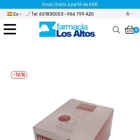
Envío Gratis a partir de 65€
Es
Tel: 651830053 · 966 799 420
Navegación
de
0
palanca
-16%