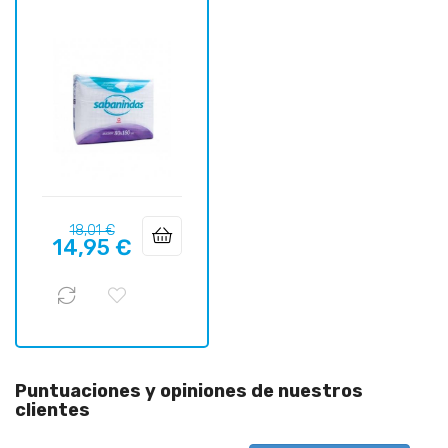
Precio
Precio
18,01 €
14,95 €
regular
Puntuaciones y opiniones de nuestros
clientes