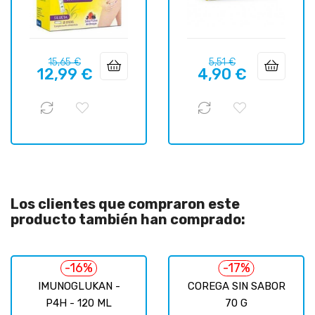
Precio
Precio
Precio
Precio
15,65 €
5,51 €
12,99 €
4,90 €
regular
regular
Los clientes que compraron este
producto también han comprado:
-16%
-17%
IMUNOGLUKAN -
COREGA SIN SABOR
P4H - 120 ML
70 G