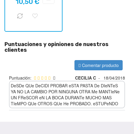
10,50 €
regular
Puntuaciones y opiniones de nuestros
clientes
Comentar producto
Puntuación:
CECILIA C
-
18/04/2018
DeSDe QUe DeCIDI PROBAR eSTA PASTA De DIeNTeS
YA NO LA CAMBIO POR NINGUNA OTRA Me MANTIeNe
UN FReSCOR eN LA BOCA DURANTe MUCHO MAS
TIeMPO QUe OTROS QUe He PROBADO. eSTUPeNDO