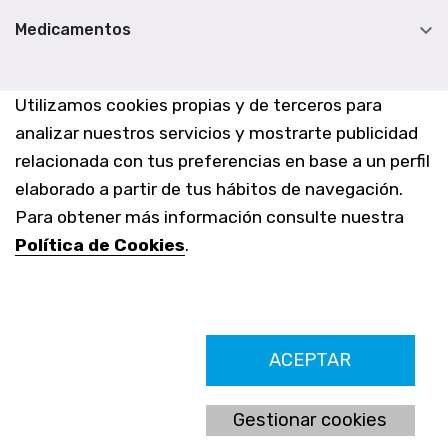

Medicamentos
Utilizamos cookies propias y de terceros para
analizar nuestros servicios y mostrarte publicidad
relacionada con tus preferencias en base a un perfil
elaborado a partir de tus hábitos de navegación.
Para obtener más información consulte nuestra
Política de Cookies
.
Farmacia Los Altos nº756
ACEPTAR
Ldo. Alfredo Aparicio Grau 22555408K
N. Col. Colegio Oficial de Farmacéuticos de Alicante 4327
Nº de autorización A-790-F
Gestionar cookies
C/ Moncayo, 97 (Vistalmar) Urb. Los Altos
03185 Torrevieja, Alicante (España)