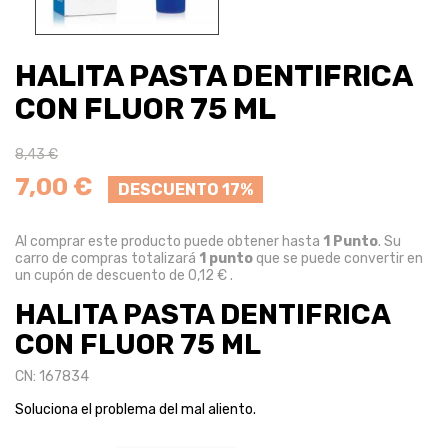
HALITA PASTA DENTIFRICA
CON FLUOR 75 ML
8,43 €
7,00 €
DESCUENTO 17%
Al comprar este producto puede obtener hasta
1
Punto
. Su
carro de compras totalizará
1
punto
que se puede convertir en
un cupón de descuento de
0,12 €
.
HALITA PASTA DENTIFRICA
CON FLUOR 75 ML
CN: 167834
Soluciona el problema del mal aliento.