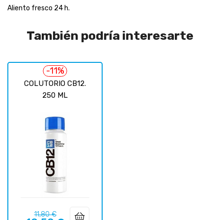
Aliento fresco 24 h.
También podría interesarte
-11%
COLUTORIO CB12.
250 ML
Precio
Precio
11,80 €