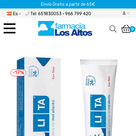
Envío Gratis a partir de 65€
Es
Tel: 651830053 · 966 799 420
Navegación
de
0
palanca
-17%