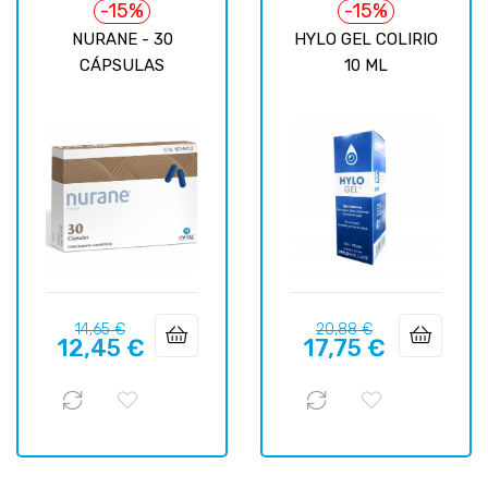
-15%
-15%
NURANE - 30
HYLO GEL COLIRIO
CÁPSULAS
10 ML
Precio
Precio
Precio
Precio
14,65 €
20,88 €
12,45 €
17,75 €
regular
regular