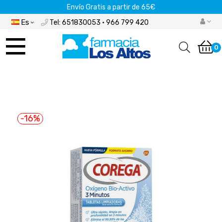
Envío Gratis a partir de 65€
Es
Tel: 651830053 · 966 799 420
Navegación
de
0
palanca
-16%