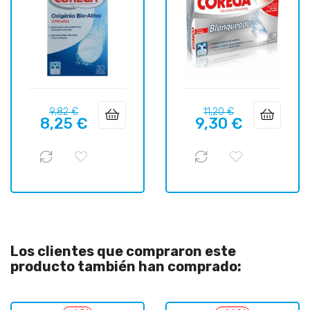
Precio
Precio
Precio
Precio
9,82 €
11,20 €
8,25 €
9,30 €
regular
regular
Los clientes que compraron este
producto también han comprado: