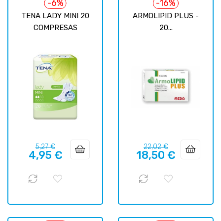
-6%
-16%
TENA LADY MINI 20
ARMOLIPID PLUS -
COMPRESAS
20...
Precio
Precio
Precio
Precio
5,27 €
22,02 €
4,95 €
18,50 €
regular
regular