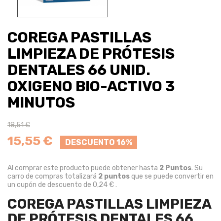
COREGA PASTILLAS
LIMPIEZA DE PRÓTESIS
DENTALES 66 UNID.
OXIGENO BIO-ACTIVO 3
MINUTOS
18,51 €
15,55 €
DESCUENTO 16%
Al comprar este producto puede obtener hasta
2
Puntos
. Su
carro de compras totalizará
2
puntos
que se puede convertir en
un cupón de descuento de
0,24 €
.
COREGA PASTILLAS LIMPIEZA
DE PRÓTESIS DENTALES 66