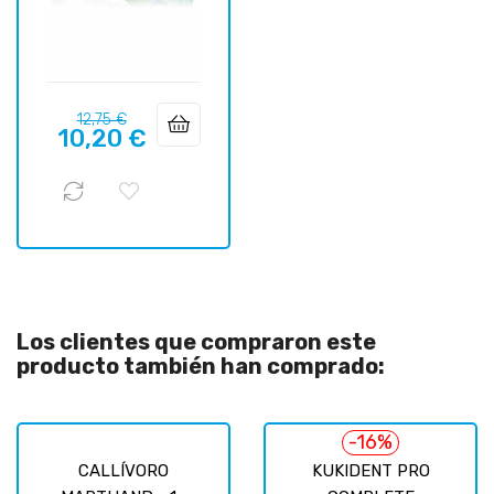
Precio
Precio
12,75 €
10,20 €
regular
Los clientes que compraron este
producto también han comprado:
-16%
CALLÍVORO
KUKIDENT PRO