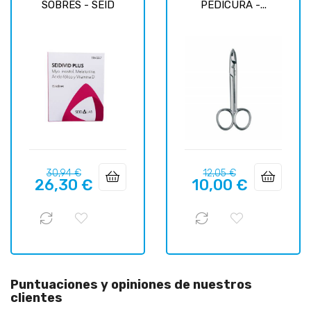
SOBRES - SEID
PEDICURA -...
Precio
Precio
Precio
Precio
30,94 €
12,05 €
26,30 €
10,00 €
regular
regular
Puntuaciones y opiniones de nuestros
clientes