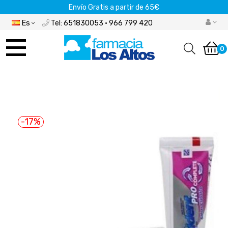
Envío Gratis a partir de 65€
Es
Tel: 651830053 · 966 799 420
Navegación
de
0
palanca
-17%