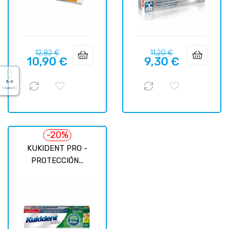
Precio
Precio
Precio
Precio
12,82 €
11,20 €
10,90 €
9,30 €
regular
regular
5.0
( Sobre 5 )
-20%
KUKIDENT PRO -
PROTECCIÓN...