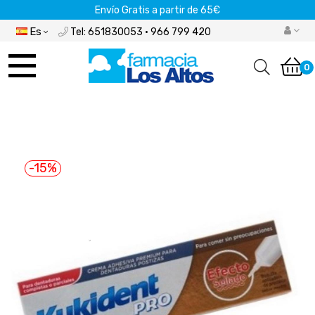
Envío Gratis a partir de 65€
Es
Tel: 651830053 · 966 799 420
Navegación
de
0
palanca
-15%