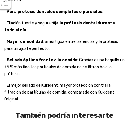
adhesivo.
5.0
( Sobre 5 )
•
Para prótesis dentales completas o parciales
.
• Fijación fuerte y segura:
fija la prótesis dental durante
todo el día.
•
Mayor comodidad
: amortigua entre las encías y la prótesis
para un ajuste perfecto.
•
Sellado óptimo frente a la comida
: Gracias a una boquilla un
75 % más fina, las partículas de comida no se filtran bajo la
prótesis.
• El mejor sellado de Kukident: mayor protección contra la
filtración de partículas de comida, comparado con Kukident
Original.
También podría interesarte