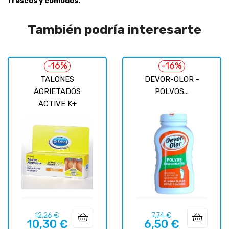
frescos y cómodos.
También podría interesarte
-16%
-16%
TALONES
DEVOR-OLOR -
AGRIETADOS
POLVOS...
ACTIVE K+
Precio
Precio
Precio
Precio
12,26 €
7,74 €
10,30 €
6,50 €
regular
regular