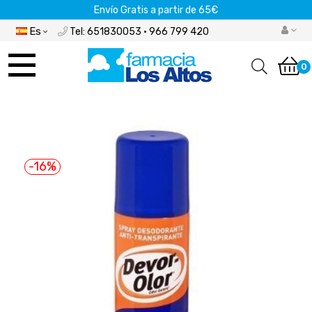
Envío Gratis a partir de 65€
Es
Tel: 651830053 · 966 799 420
Navegación
de
0
palanca
-16%