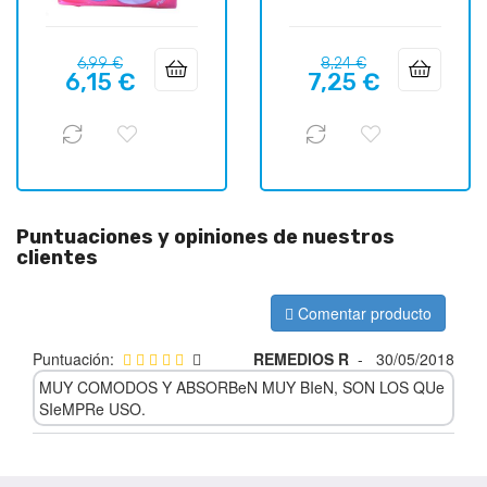
Precio
Precio
Precio
Precio
6,99 €
8,24 €
6,15 €
7,25 €
regular
regular
Puntuaciones y opiniones de nuestros
clientes
Comentar producto
Puntuación:
REMEDIOS R
-
30/05/2018
MUY COMODOS Y ABSORBeN MUY BIeN, SON LOS QUe
SIeMPRe USO.