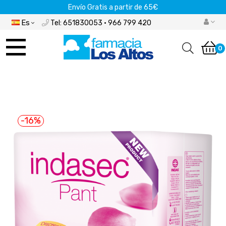
Envío Gratis a partir de 65€
Es
Tel: 651830053 · 966 799 420
Navegación
de
0
palanca
-16%