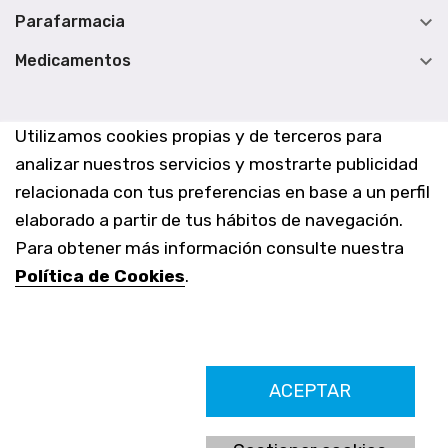

Parafarmacia

Medicamentos
Utilizamos cookies propias y de terceros para
analizar nuestros servicios y mostrarte publicidad
relacionada con tus preferencias en base a un perfil
elaborado a partir de tus hábitos de navegación.
Para obtener más información consulte nuestra
Política de Cookies
.
Farmacia Los Altos nº756
ACEPTAR
Ldo. Alfredo Aparicio Grau 22555408K
N. Col. Colegio Oficial de Farmacéuticos de Alicante 4327
Nº de autorización A-790-F