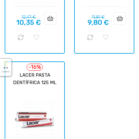
Precio
Precio
Precio
Precio
12,47 €
11,81 €
10,35 €
9,80 €
regular
regular
-16%
5.0
( Sobre 5 )
LACER PASTA
DENTÍFRICA 125 ML