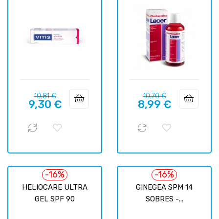
Precio
Precio
Precio
Precio
10,81 €
10,70 €
9,30 €
8,99 €
regular
regular
-16%
-16%
HELIOCARE ULTRA
GINEGEA SPM 14
GEL SPF 90
SOBRES -...