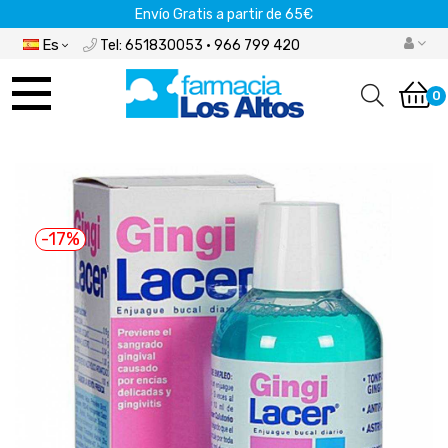
Envío Gratis a partir de 65€
Es
Tel: 651830053 · 966 799 420
Navegación
de
0
palanca
-17%