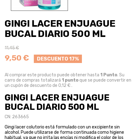
GINGI LACER ENJUAGUE
BUCAL DIARIO 500 ML
11,45 €
9,50 €
DESCUENTO 17%
Al comprar este producto puede obtener hasta
1
Punto
. Su
carro de compras totalizará
1
punto
que se puede convertir en
un cupón de descuento de
0,12 €
.
GINGI LACER ENJUAGUE
BUCAL DIARIO 500 ML
CN: 263665
Gingi lacer colutorio está formulado con un excipiente sin
alcohol. Puede utilizarse de forma continuada como higiene
habitual, ya que no irrita las encías ni modifica el color de los