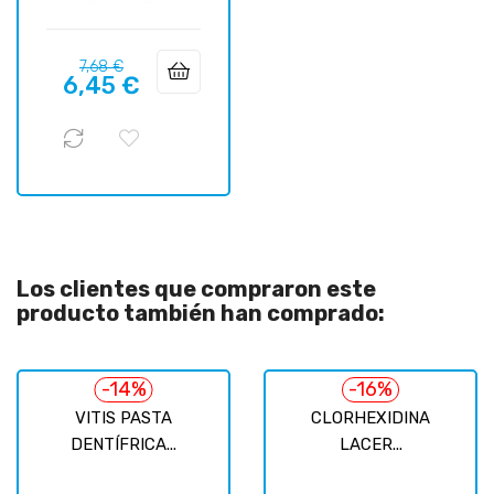
Precio
Precio
7,68 €
6,45 €
regular
Los clientes que compraron este
producto también han comprado:
-14%
-16%
VITIS PASTA
CLORHEXIDINA
DENTÍFRICA...
LACER...