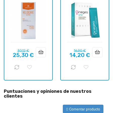
Precio
Precio
Precio
Precio
30,12 €
16,90 €
25,30 €
14,20 €
regular
regular
Puntuaciones y opiniones de nuestros
clientes
Comentar producto