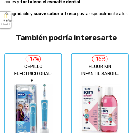
caries y
fortalece el esmalte dental
.
Su agradable y
suave sabor a fresa
gusta especialmente a los
niños.
5.0
( Sobre 5 )
También podría interesarte
-17%
-16%
CEPILLO
FLUOR KIN
ELECTRICO ORAL-
INFANTIL SABOR...
B...