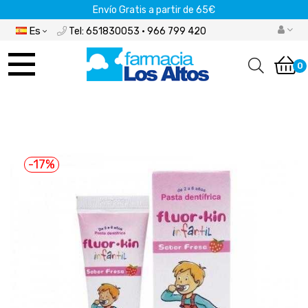
Envío Gratis a partir de 65€
Es
Tel: 651830053 · 966 799 420
Navegación
de
0
palanca
-17%