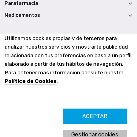

Parafarmacia

Medicamentos
Utilizamos cookies propias y de terceros para
analizar nuestros servicios y mostrarte publicidad
relacionada con tus preferencias en base a un perfil
elaborado a partir de tus hábitos de navegación.
Para obtener más información consulte nuestra
Política de Cookies
.
Farmacia Los Altos nº756
ACEPTAR
Ldo. Alfredo Aparicio Grau 22555408K
N. Col. Colegio Oficial de Farmacéuticos de Alicante 4327
Nº de autorización A-790-F
Gestionar cookies
C/ Moncayo, 97 (Vistalmar) Urb. Los Altos