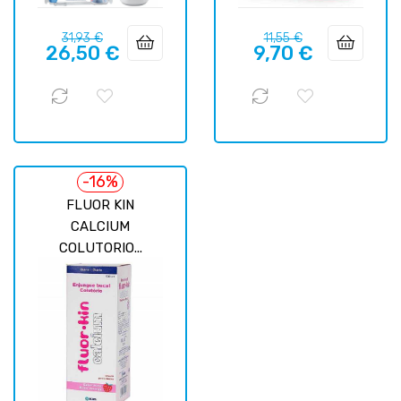
Precio
Precio
Precio
Precio
31,93 €
11,55 €
26,50 €
9,70 €
regular
regular
-16%
FLUOR KIN
CALCIUM
COLUTORIO...