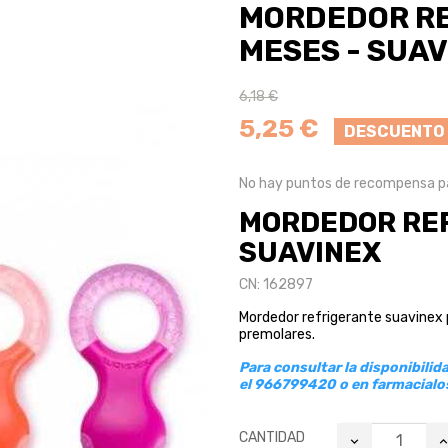
MORDEDOR RE
MESES - SUA
6,18 €
5,25 €
DESCUENTO 
No hay puntos de recompensa pa
MORDEDOR REF
SUAVINEX
CN: 162897
Mordedor refrigerante suavinex p
premolares.
Para consultar la disponibili
el 966799420 o en farmacial
CANTIDAD