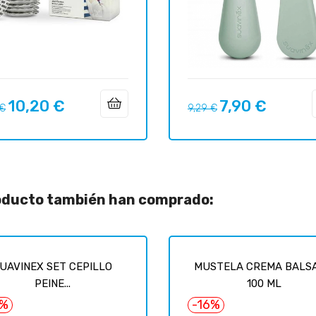
10,20 €
7,90 €
o
Precio
Precio
Precio
 €
9,29 €
ar
regular
roducto también han comprado:
UAVINEX SET CEPILLO
MUSTELA CREMA BALS
PEINE...
100 ML
5%
-16%