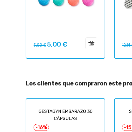
5,00 €
Precio
Precio
Preci
5,88 €
12,14
regular
regul
Los clientes que compraron este p
GESTAGYN EMBARAZO 30
S
CÁPSULAS
-16%
-1