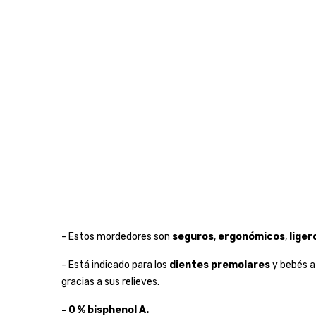
- Estos mordedores son
seguros
,
ergonómicos
,
liger
- Está indicado para los
dientes premolares
y bebés a
gracias a sus relieves.
- 0 % bisphenol A.