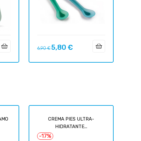
5,80 €
Precio
Precio
6,90 €
regular
AMO
CREMA PIES ULTRA-
HIDRATANTE...
-17%