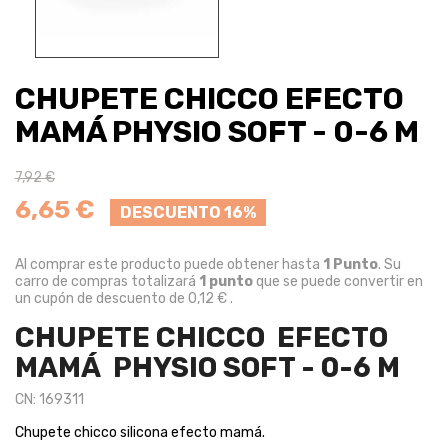
CHUPETE CHICCO EFECTO
MAMÁ PHYSIO SOFT - 0-6 M
7,92 €
6,65 €
DESCUENTO 16%
Al comprar este producto puede obtener hasta
1
Punto
. Su
carro de compras totalizará
1
punto
que se puede convertir en
un cupón de descuento de
0,12 €
.
CHUPETE CHICCO EFECTO
MAMÁ PHYSIO SOFT - 0-6 M
CN: 169311
Chupete chicco silicona efecto mamá.