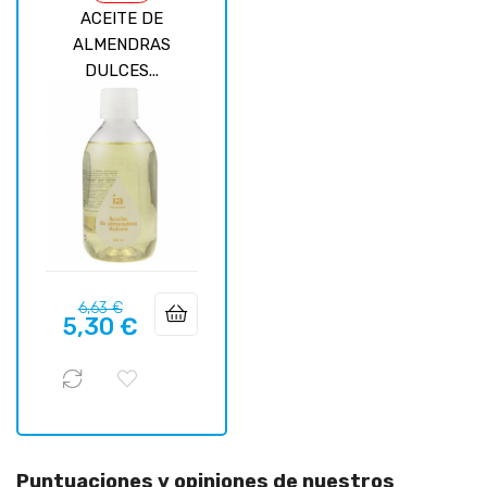
ACEITE DE
ALMENDRAS
DULCES...
Precio
Precio
6,63 €
5,30 €
regular
Puntuaciones y opiniones de nuestros