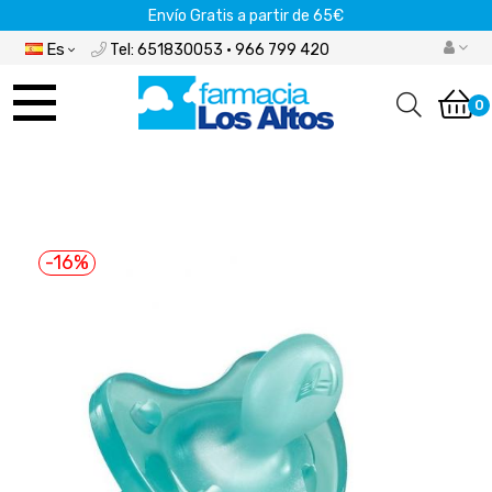
Envío Gratis a partir de 65€
Es
Tel: 651830053 · 966 799 420
Navegación
de
0
palanca
-16%