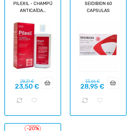
PILEXIL - CHAMPÚ
SEIDIBION 60
ANTICAÍDA...
CAPSULAS
Precio
Precio
Precio
Precio
28,31 €
33,66 €
23,50 €
28,95 €
regular
regular
-20%