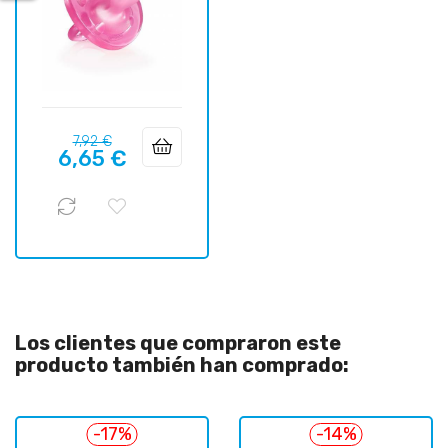
Precio
Precio
7,92 €
6,65 €
regular
Los clientes que compraron este
producto también han comprado:
-17%
-14%