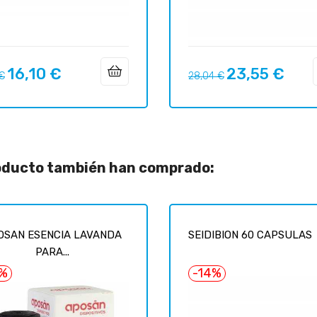
16,10 €
23,55 €
o
Precio
Precio
Precio
 €
28,04 €
ar
regular
roducto también han comprado:
OSAN ESENCIA LAVANDA
SEIDIBION 60 CAPSULAS
PARA...
7%
-14%