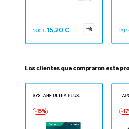
15,20 €
Precio
Precio
Preci
18,10 €
19,17
regular
regul
Los clientes que compraron este p
SYSTANE ULTRA PLUS...
AP
-15%
-1