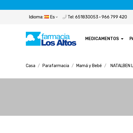
Idioma:
Es
Tel: 651830053 · 966 799 420
MEDICAMENTOS
P
Casa
Parafarmacia
Mamá y Bebé
NATALBEN 