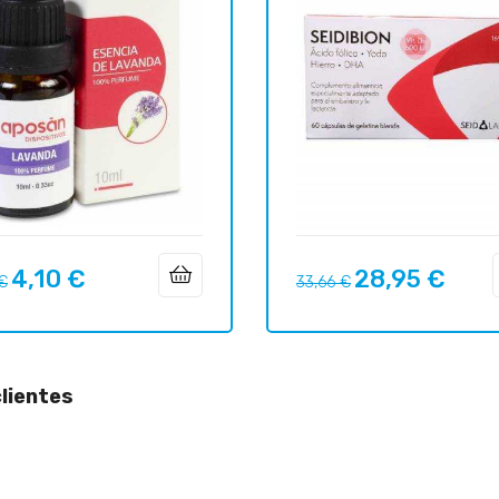
4,10 €
28,95 €
o
Precio
Precio
Precio
 €
33,66 €
ar
regular
lientes