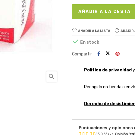
AÑADIR A LA CESTA
AÑADIR A LA LISTA
AÑADIR

En stock
Compartir
Política de privacidad

Recogida en tienda o envío
Derecho de desistimien
Puntuaciones y opiniones 
( 5.0 / 5) - 1 Opinión (es