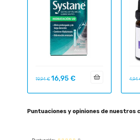
16,95 €
Precio
Precio
Preci
19,94 €
4,94
regular
regul
Puntuaciones y opiniones de nuestros c
Puntuación: