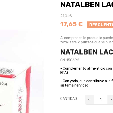
NATALBEN LA
21,01 €
17,65 €
DESCUENT
Al comprar este producto pued
totalizará
2
puntos
que se pued
NATALBEN LAC
CN: 150692
- Complemento alimenticio con v
EPA)
- Con yodo, que contribuye a la 
sistema nervioso
CANTIDAD