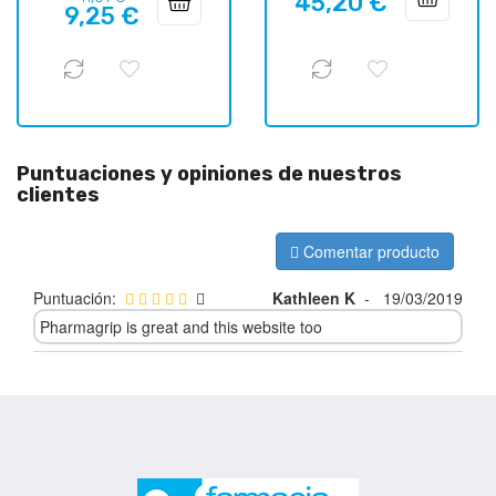
45,20 €
Precio
9,25 €
regular
Puntuaciones y opiniones de nuestros
clientes
Comentar producto
Puntuación:
Kathleen K
-
19/03/2019
Pharmagrip is great and this website too