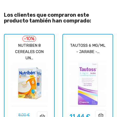
Los clientes que compraron este
producto también han comprado:
-10%
NUTRIBEN 8
TAUTOSS 6 MG/ML
CEREALES CON
- JARABE -...
UN...
Precio
Precio
8,00 €
11,44 €
Precio