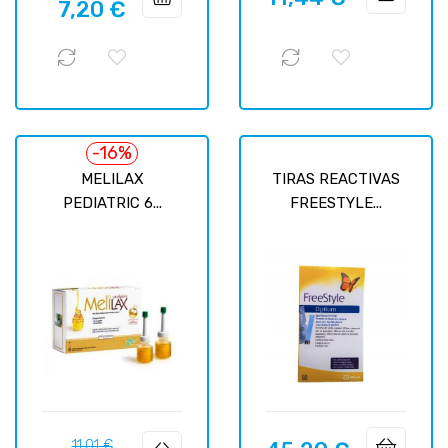
7,20 €
regular
-16%
MELILAX
TIRAS REACTIVAS
PEDIATRIC 6...
FREESTYLE...
Precio
Precio
11,01 €