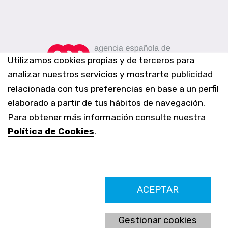
Utilizamos cookies propias y de terceros para
analizar nuestros servicios y mostrarte publicidad
relacionada con tus preferencias en base a un perfil
elaborado a partir de tus hábitos de navegación.
Para obtener más información consulte nuestra
Política de Cookies
.
Farmacia Los Altos nº756
ACEPTAR
Ldo. Alfredo Aparicio Grau 22555408K
N. Col. Colegio Oficial de Farmacéuticos de Alicante 4327
Nº de autorización A-790-F
Gestionar cookies
C/ Moncayo, 97 (Vistalmar) Urb. Los Altos