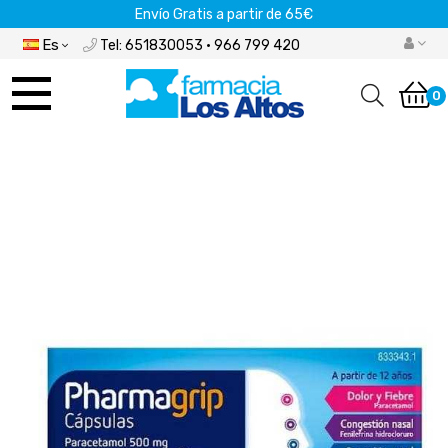
Envío Gratis a partir de 65€
Es
Tel: 651830053 · 966 799 420
Navegación
de
0
palanca