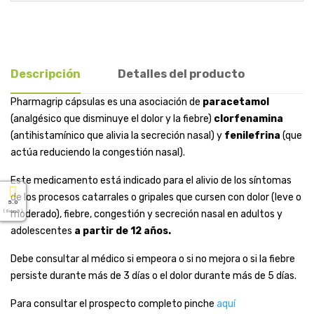
Descripción
Detalles del producto
Pharmagrip cápsulas es una asociación de
paracetamol
(analgésico que disminuye el dolor y la fiebre)
clorfenamina
(antihistamínico que alivia la secreción nasal) y
fenilefrina
(que
actúa reduciendo la congestión nasal).
Este medicamento está indicado para el alivio de los síntomas
de los procesos catarrales o gripales que cursen con dolor (leve o
5.0
( Sobre 5 )
moderado), fiebre, congestión y secreción nasal en adultos y
adolescentes
a partir de 12 años.
Debe consultar al médico si empeora o si no mejora o si la fiebre
persiste durante más de 3 días o el dolor durante más de 5 días.
Para consultar el prospecto completo pinche
aquí