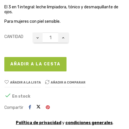
El 3 en 1 integral: leche limpiadora, tónico y desmaquillante de
ojos.
Para mujeres con piel sensible.
CANTIDAD
AÑADIR A LA CESTA
AÑADIR A LA LISTA
AÑADIR A COMPARAR

En stock
Compartir
Política de privacidad
y
condiciones generales
.