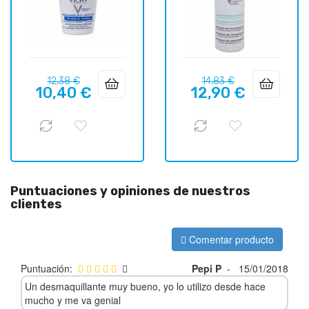
Precio
Precio
Precio
Precio
12,38 €
14,83 €
10,40 €
12,90 €
regular
regular
Puntuaciones y opiniones de nuestros
clientes
Comentar producto
Puntuación:
Pepi P
-
15/01/2018
Un desmaquillante muy bueno, yo lo utilizo desde hace
mucho y me va genial