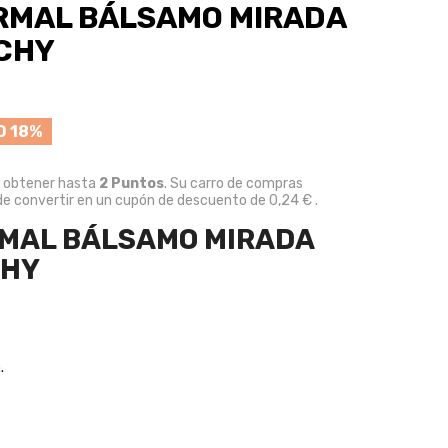
RMAL BÁLSAMO MIRADA
ICHY
O 18%
e obtener hasta
2
Puntos
. Su carro de compras
e convertir en un cupón de descuento de
0,24 €
.
RMAL BÁLSAMO MIRADA
CHY
.