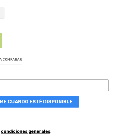
 A COMPARAR
ME CUANDO ESTÉ DISPONIBLE
y
condiciones generales
.