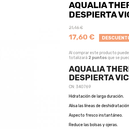
AQUALIA THE
DESPIERTA V
21,46 €
17,60 €
DESCUENT
Al comprar este producto pued
totalizará
2
puntos
que se pued
AQUALIA THE
DESPIERTA VI
CN: 340769
Hidratación de larga duración.
Alisa las líneas de deshidratación
Aspecto fresco instantáneo.
Reduce las bolsas y ojeras.