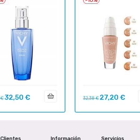
32,50 €
27,20 €
o
Precio
Precio
Precio
 €
32,38 €
ar
regular
Clientes
Información
Servicios