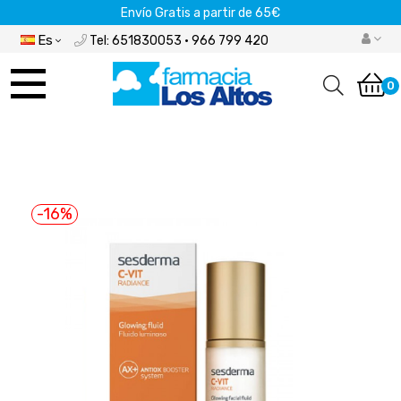
Envío Gratis a partir de 65€
Es
Tel: 651830053 · 966 799 420
Navegación
de
0
palanca
-16%