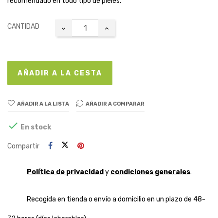
recomendado en todo tipo de pieles.
CANTIDAD
AÑADIR A LA CESTA
AÑADIR A LA LISTA
AÑADIR A COMPARAR

En stock
Compartir
Política de privacidad
y
condiciones generales
.
Recogida en tienda o envío a domicilio en un plazo de 48-