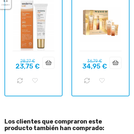
5.0
( Sobre 5 )
Precio
Precio
Precio
Precio
28,27 €
36,79 €
23,75 €
34,95 €
regular
regular
Los clientes que compraron este
producto también han comprado: