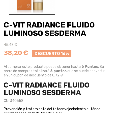
C-VIT RADIANCE FLUIDO
LUMINOSO SESDERMA
45,48 €
38,20 €
DESCUENTO 16%
Al comprar este producto puede obtener hasta
6
Puntos
. Su
carro de compras totalizará
6
puntos
que se puede convertir
en un cupón de descuento de
0,72 €
.
C-VIT RADIANCE FLUIDO
LUMINOSO SESDERMA
CN: 340658
Prevención y tratamiento del fotoenvejecimiento cutáneo