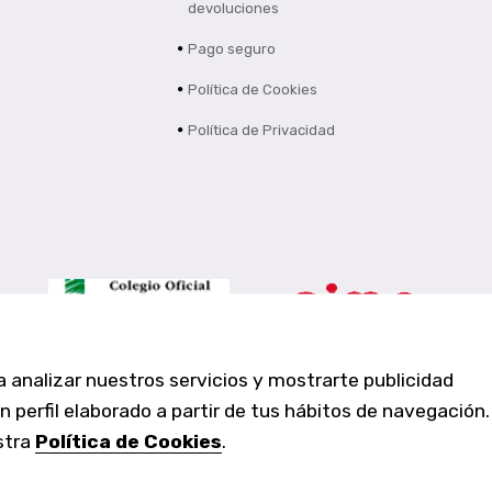
devoluciones
Pago seguro
Política de Cookies
Política de Privacidad
a analizar nuestros servicios y mostrarte publicidad
Farmacia Los Altos nº756
 perfil elaborado a partir de tus hábitos de navegación.
Ldo. Alfredo Aparicio Grau 22555408K
N. Col. Colegio Oficial de Farmacéuticos de Alicante 4327
stra
Política de Cookies
.
Nº de autorización A-790-F
C/ Moncayo, 97 (Vistalmar) Urb. Los Altos
03185 Torrevieja, Alicante (España)