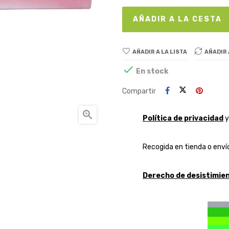
AÑADIR A LA CESTA
AÑADIR A LA LISTA
AÑADIR

En stock
Compartir

Política de privacidad
Recogida en tienda o envío
Derecho de desistimien