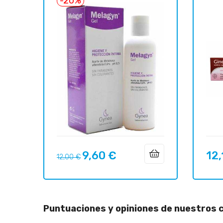
-20%
9,60 €
12,
Precio
Precio
Preci
12,00 €
regular
Puntuaciones y opiniones de nuestros c