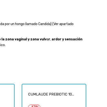
ida por un hongo llamado Candida) (Ver apartado
 la
zona vaginal y zona vulv
a
r
,
ardor y sensación
ico.
CUMLAUDE PREBIOTIC 10...