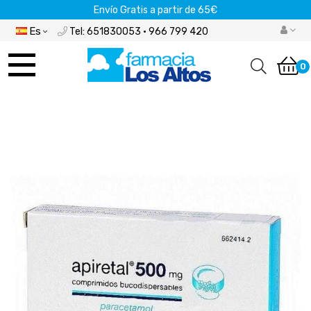
Envío Gratis a partir de 65€
Es
Tel: 651830053 · 966 799 420
Navegación
de
0
palanca