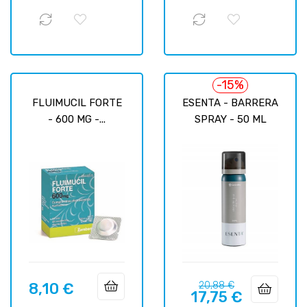
-15%
FLUIMUCIL FORTE
ESENTA - BARRERA
- 600 MG -...
SPRAY - 50 ML
Precio
Precio
8,10 €
20,88 €
Precio
17,75 €
regular