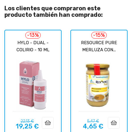
Los clientes que compraron este
producto también han comprado:
-13%
-15%
HYLO - DUAL -
RESOURCE PURE
COLIRIO - 10 ML
MERLUZA CON...
Precio
Precio
Precio
Precio
22,13 €
5,47 €
19,25 €
4,65 €
regular
regular