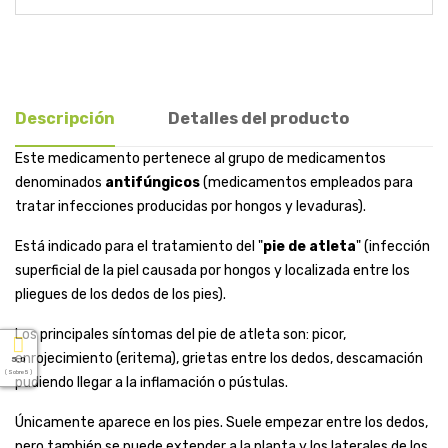
Descripción
Detalles del producto
Este medicamento pertenece al grupo de medicamentos
denominados
antifúngicos
(medicamentos empleados para
tratar infecciones producidas por hongos y levaduras).
Está indicado para el tratamiento del "
pie de atleta
" (infección
superficial de la piel causada por hongos y localizada entre los
pliegues de los dedos de los pies).
Los principales síntomas del pie de atleta son: picor,
enrojecimiento (eritema), grietas entre los dedos, descamación
5.0
( Sobre 5 )
pudiendo llegar a la inflamación o pústulas.
Únicamente aparece en los pies. Suele empezar entre los dedos,
pero también se puede extender a la planta y los laterales de los