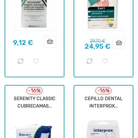
Precio
Precio
9,12 €
29,70 €
Precio
24,95 €
regular
-16%
-16%
SERENITY CLASSIC
CEPILLO DENTAL
CUBRECAMAS...
INTERPROX...