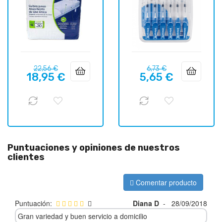
Precio
Precio
Precio
Precio
22,56 €
6,73 €
18,95 €
5,65 €
regular
regular
Puntuaciones y opiniones de nuestros
clientes
Comentar producto
Puntuación:
Diana D
-
28/09/2018
Gran variedad y buen servicio a domicilio