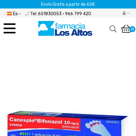
Envío Gratis a partir de 65€
Es
Tel: 651830053 · 966 799 420
Navegación
de
0
palanca