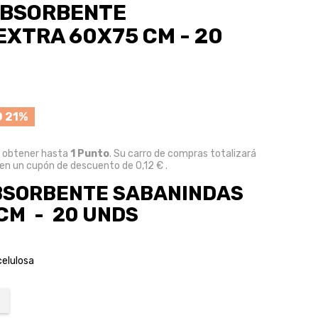
ABSORBENTE
EXTRA 60X75 CM - 20
 21%
e obtener hasta
1
Punto
. Su carro de compras totalizará
 en un cupón de descuento de
0,12 €
.
BSORBENTE SABANINDAS
CM - 20 UNDS
celulosa