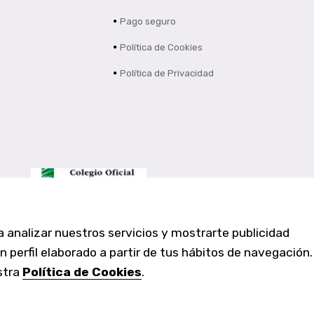
Pago seguro
Política de Cookies
Política de Privacidad
a analizar nuestros servicios y mostrarte publicidad
Farmacia Los Altos nº756
 perfil elaborado a partir de tus hábitos de navegación.
Ldo. Alfredo Aparicio Grau 22555408K
N. Col. Colegio Oficial de Farmacéuticos de Alicante 4327
stra
Política de Cookies
.
Nº de autorización A-790-F
C/ Moncayo, 97 (Vistalmar) Urb. Los Altos
03185 Torrevieja, Alicante (España)