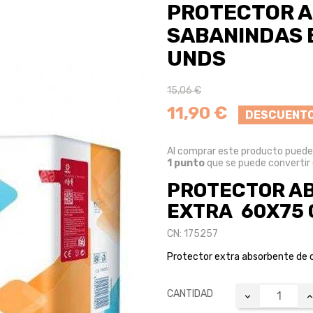
PROTECTOR 
SABANINDAS 
UNDS
15,06 €
11,90 €
DESCUENTO
Al comprar este producto pued
1
punto
que se puede convertir
PROTECTOR A
EXTRA 60X75 
CN: 175257
Protector extra absorbente de 
CANTIDAD