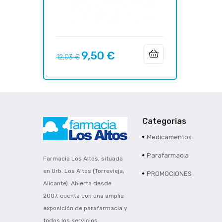
9,50 €
Precio
Precio
12,03 €
regular
Categorias
Medicamentos
Parafarmacia
Farmacia Los Altos, situada
en Urb. Los Altos (Torrevieja,
PROMOCIONES
Alicante). Abierta desde
2007, cuenta con una amplia
exposición de parafarmacia y
todos los servicios..