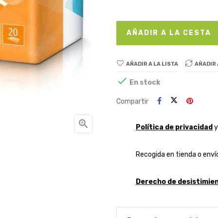
AÑADIR A LA CESTA
AÑADIR A LA LISTA
AÑADIR

En stock
Compartir

Política de privacidad
Recogida en tienda o envío
Derecho de desistimien