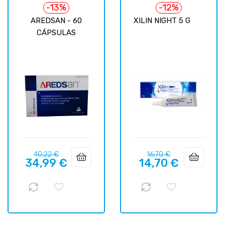
-13%
-12%
AREDSAN - 60
XILIN NIGHT 5 G
CÁPSULAS
Precio
Precio
Precio
Precio
40,22 €
16,70 €
34,99 €
14,70 €
regular
regular