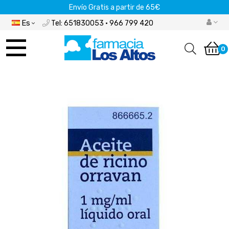
Envío Gratis a partir de 65€
Es
Tel: 651830053 · 966 799 420
Navegación
de
0
palanca