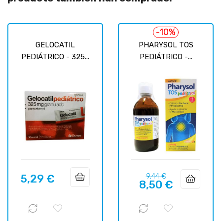
-10%
GELOCATIL
PHARYSOL TOS
PEDIÁTRICO - 325...
PEDIÁTRICO -...
Precio
Precio
5,29 €
9,44 €
Precio
8,50 €
regular