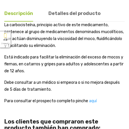
Descripción
Detalles del producto
La carbocisteína, principio activo de este medicamento,
pertenece al grupo de medicamentos denominados mucolíticos,
que actúan disminuyendo la viscosidad del moco, fluidificándolo
5.0
( Sobre 5 )
y facilitando su eliminación.
Está indicado para facilitar la eliminación del exceso de mocos y
flemas, en catarros y gripes para adultos y adolescentes a partir
de 12 años.
Debe consultar a un médico si empeora o si no mejora después
de 5 días de tratamiento.
Para consultar el prospecto completo pinche
aquí
Los clientes que compraron este
producto también han comprado: