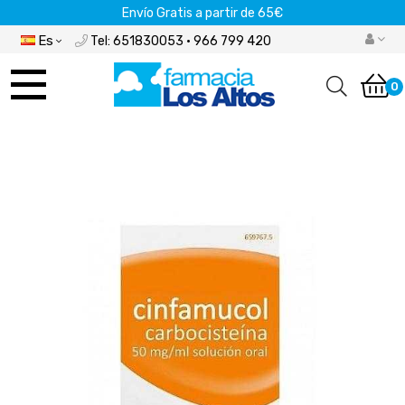
Envío Gratis a partir de 65€
Es
Tel: 651830053 · 966 799 420
Navegación
de
0
palanca