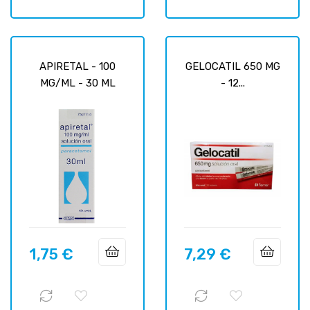
APIRETAL - 100
GELOCATIL 650 MG
MG/ML - 30 ML
- 12...
1,75 €
7,29 €
Precio
Precio