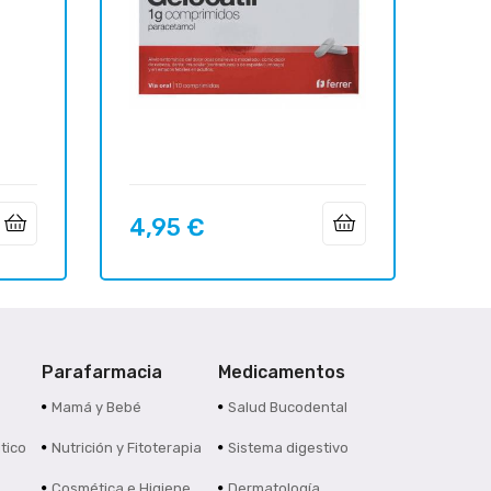
4,95 €
Precio
Parafarmacia
Medicamentos
s
Mamá y Bebé
Salud Bucodental
tico
Nutrición y Fitoterapia
Sistema digestivo
Cosmética e Higiene
Dermatología