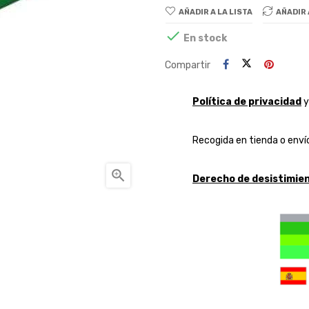
AÑADIR A LA LISTA
AÑADIR

En stock
Compartir
Política de privacidad
Recogida en tienda o envío

Derecho de desistimien