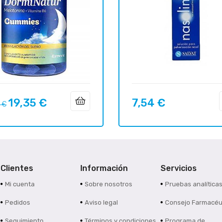
19,35 €
7,54 €
o
Precio
Precio
 €
ar
Clientes
Información
Servicios
Mi cuenta
Sobre nosotros
Pruebas analítica
Pedidos
Aviso legal
Consejo Farmacéu
Seguimiento
Términos y condiciones
Programa de