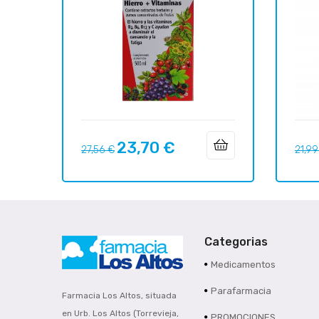
23,70 €
Precio
Precio
Preci
27,56 €
21,99
regular
regul
Categorias
Medicamentos
Parafarmacia
Farmacia Los Altos, situada
en Urb. Los Altos (Torrevieja,
PROMOCIONES