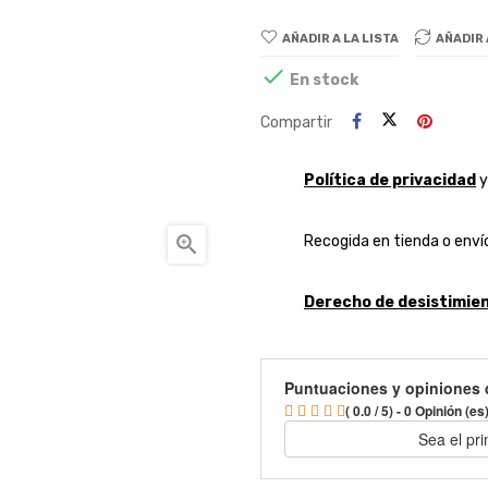
AÑADIR A LA LISTA
AÑADIR

En stock
Compartir
Política de privacidad

Recogida en tienda o envío
Derecho de desistimien
Puntuaciones y opiniones 
( 0.0 / 5) - 0 Opinión (es
Sea el pr