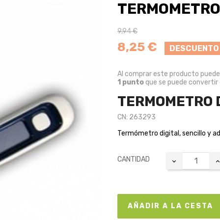
TERMOMETRO 
9,94 €
8,25 €
DESCUENTO
Al comprar este producto pued
1
punto
que se puede convertir
TERMOMETRO D
CN: 263293
Termómetro digital, sencillo y 
CANTIDAD
AÑADIR A LA CESTA