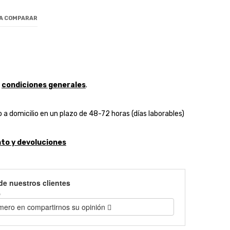
 A COMPARAR
y
condiciones generales
.
 a domicilio en un plazo de 48-72 horas (días laborables)
to y devoluciones
de nuestros clientes
)
imero en compartirnos su opinión