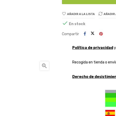
AÑADIR A LA LISTA
AÑADIR

En stock
Compartir
Política de privacidad
Recogida en tienda o envío

Derecho de desistimien