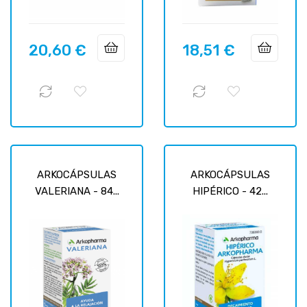
20,60 €
18,51 €
Precio
Precio
ARKOCÁPSULAS
ARKOCÁPSULAS
VALERIANA - 84...
HIPÉRICO - 42...