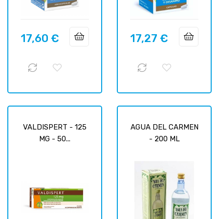
17,60 €
17,27 €
Precio
Precio
VALDISPERT - 125
AGUA DEL CARMEN
MG - 50...
- 200 ML