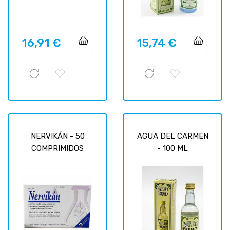
16,91 €
15,74 €
Precio
Precio
NERVIKÁN - 50
AGUA DEL CARMEN
COMPRIMIDOS
- 100 ML