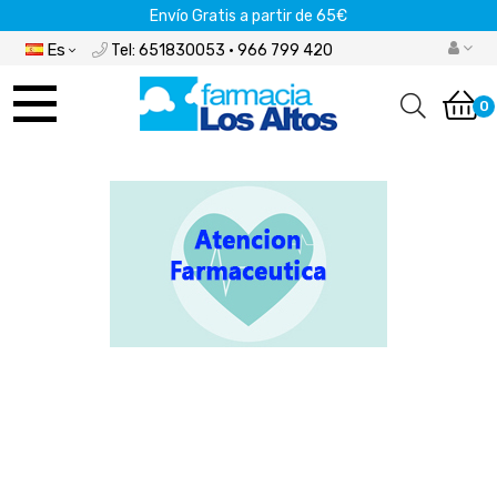
Envío Gratis a partir de 65€
Es
Tel: 651830053 · 966 799 420
Navegación
de
0
palanca