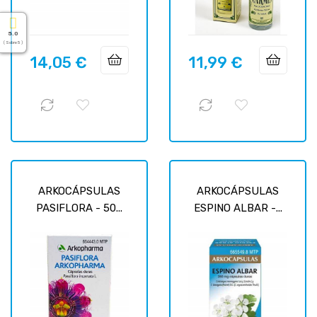
5.0
( Sobre 5 )
14,05 €
11,99 €
Precio
Precio
ARKOCÁPSULAS
ARKOCÁPSULAS
PASIFLORA - 50...
ESPINO ALBAR -...