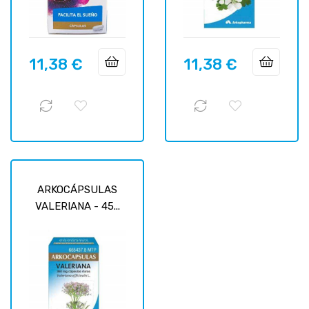
11,38 €
11,38 €
Precio
Precio
ARKOCÁPSULAS
VALERIANA - 45...