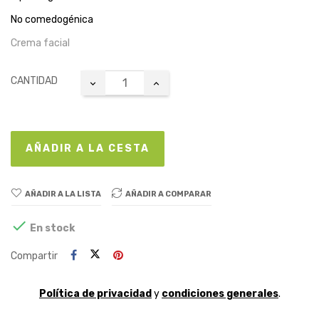
No comedogénica
Crema facial
CANTIDAD
AÑADIR A LA CESTA
AÑADIR A LA LISTA
AÑADIR A COMPARAR

En stock
Compartir
Política de privacidad
y
condiciones generales
.