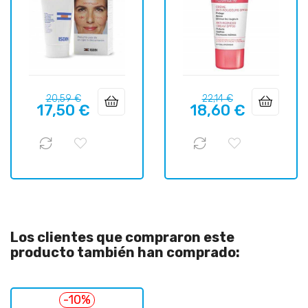
Precio
Precio
Precio
Precio
20,59 €
22,14 €
17,50 €
18,60 €
regular
regular
Los clientes que compraron este
producto también han comprado:
-10%