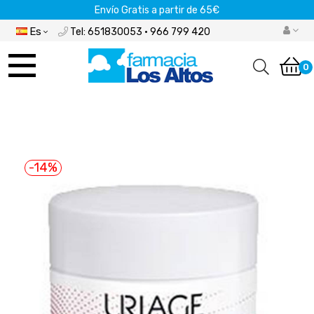
Envío Gratis a partir de 65€
Es
Tel: 651830053 · 966 799 420
Navegación
de
0
palanca
-14%