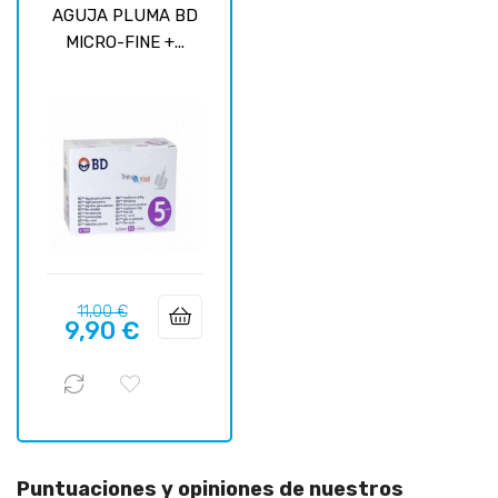
AGUJA PLUMA BD
MICRO-FINE +...
Precio
Precio
11,00 €
9,90 €
regular
Puntuaciones y opiniones de nuestros