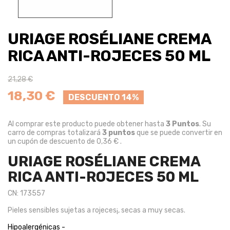
URIAGE ROSÉLIANE CREMA
RICA ANTI-ROJECES 50 ML
21,28 €
18,30 €
DESCUENTO 14%
Al comprar este producto puede obtener hasta
3
Puntos
. Su
carro de compras totalizará
3
puntos
que se puede convertir en
un cupón de descuento de
0,36 €
.
URIAGE ROSÉLIANE CREMA
RICA ANTI-ROJECES 50 ML
CN: 173557
Pieles sensibles sujetas a rojeces¡, secas a muy secas.
Hipoalergénicas -