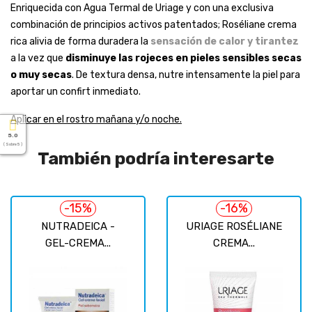
Enriquecida con Agua Termal de Uriage y con una exclusiva
combinación de principios activos patentados; Roséliane crema
rica alivia de forma duradera la
sensación de calor y tirantez
a la vez que
disminuye las rojeces en pieles sensibles secas
o muy secas
. De textura densa, nutre intensamente la piel para
aportar un confirt inmediato.
Aplicar en el rostro mañana y/o noche.
5.0
( Sobre 5 )
También podría interesarte
-15%
-16%
NUTRADEICA -
URIAGE ROSÉLIANE
GEL-CREMA...
CREMA...