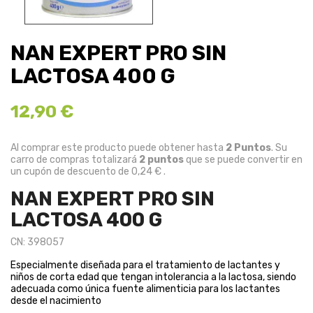
NAN EXPERT PRO SIN
LACTOSA 400 G
12,90 €
Al comprar este producto puede obtener hasta
2
Puntos
. Su
carro de compras totalizará
2
puntos
que se puede convertir en
un cupón de descuento de
0,24 €
.
NAN EXPERT PRO SIN
LACTOSA 400 G
CN: 398057
Especialmente diseñada para el tratamiento de lactantes y
niños de corta edad que tengan intolerancia a la lactosa, siendo
adecuada como única fuente alimenticia para los lactantes
desde el nacimiento