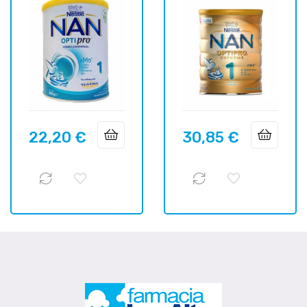
22,20 €
30,85 €
Precio
Precio