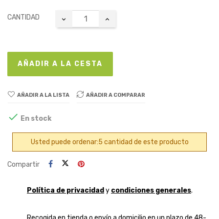
CANTIDAD
AÑADIR A LA CESTA
AÑADIR A LA LISTA
AÑADIR A COMPARAR

En stock
Usted puede ordenar:5 cantidad de este producto
Compartir
Política de privacidad
y
condiciones generales
.
Recogida en tienda o envío a domicilio en un plazo de 48-