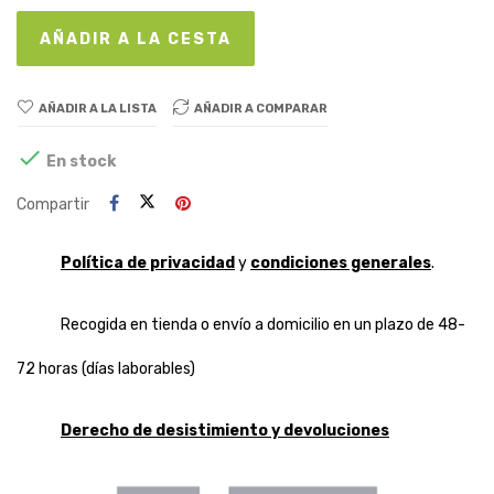
AÑADIR A LA CESTA
AÑADIR A LA LISTA
AÑADIR A COMPARAR

En stock
Compartir
Política de privacidad
y
condiciones generales
.
Recogida en tienda o envío a domicilio en un plazo de 48-
72 horas (días laborables)
Derecho de desistimiento y devoluciones