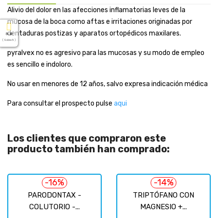
Alivio del dolor en las afecciones inflamatorias leves de la
mucosa de la boca como aftas e irritaciones originadas por
dentaduras postizas y aparatos ortopédicos maxilares.
5.0
( Sobre 5 )
pyralvex no es agresivo para las mucosas y su modo de empleo
es sencillo e indoloro.
No usar en menores de 12 años, salvo expresa indicación médica
Para consultar el prospecto pulse
aqui
Los clientes que compraron este
producto también han comprado:
-16%
-14%
PARODONTAX -
TRIPTÓFANO CON
COLUTORIO -...
MAGNESIO +...