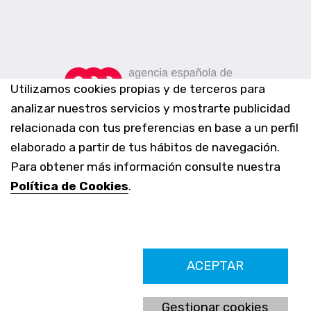
Utilizamos cookies propias y de terceros para
analizar nuestros servicios y mostrarte publicidad
relacionada con tus preferencias en base a un perfil
elaborado a partir de tus hábitos de navegación.
Para obtener más información consulte nuestra
Política de Cookies
.
Farmacia Los Altos nº756
ACEPTAR
Ldo. Alfredo Aparicio Grau 22555408K
N. Col. Colegio Oficial de Farmacéuticos de Alicante 4327
Nº de autorización A-790-F
Gestionar cookies
C/ Moncayo, 97 (Vistalmar) Urb. Los Altos