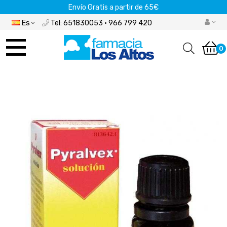
Envío Gratis a partir de 65€
Es
Tel: 651830053 · 966 799 420
Navegación
de
0
palanca