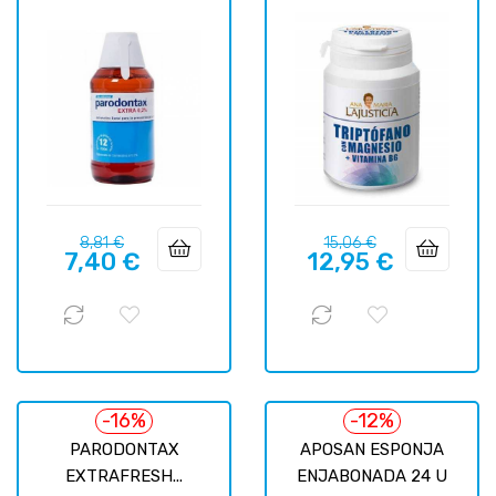
Precio
Precio
Precio
Precio
8,81 €
15,06 €
7,40 €
12,95 €
regular
regular
-16%
-12%
PARODONTAX
APOSAN ESPONJA
EXTRAFRESH...
ENJABONADA 24 U