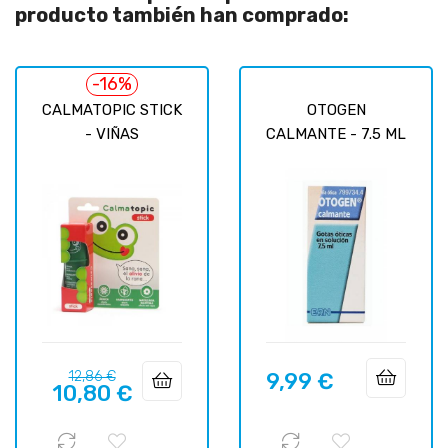
producto también han comprado:
-16%
CALMATOPIC STICK
OTOGEN
- VIÑAS
CALMANTE - 7.5 ML
Precio
Precio
12,86 €
9,99 €
Precio
10,80 €
regular