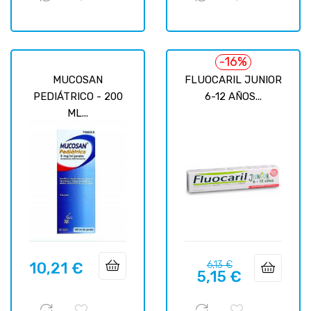
-16%
MUCOSAN
FLUOCARIL JUNIOR
PEDIÁTRICO - 200
6-12 AÑOS...
ML...
Precio
Precio
10,21 €
6,13 €
Precio
5,15 €
regular