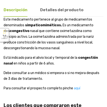
Descripción
Detalles del producto
Este medicamento pertenece al grupo de medicamentos
denominados
simpaticomiméticos.
Es un medicamento
descongestivo
nasal que contiene oximetazolina como
5.0
principio activo. La oximetazolina administrada por la nariz
( Sobre 5 )
produce constricción de los vasos sanguíneos a nivel local,
descongestionando la mucosa nasal.
Está indicado para el alivio local y temporal de la
congestión
nasal
en niños a partir de 6 años.
Debe consultar a un médico si empeora o si no mejora después
de 3 días de tratamiento.
Para consultar el prospecto completo pinche
aquí
Los clientes que compraron este