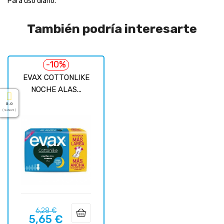
Para uso diario.
También podría interesarte
-10%
EVAX COTTONLIKE
NOCHE ALAS...
5.0
( Sobre 5 )
Precio
Precio
6,28 €
5,65 €
regular