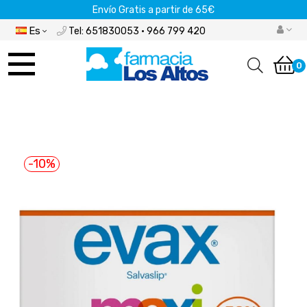
Envío Gratis a partir de 65€
Es
Tel: 651830053 · 966 799 420
Navegación
de
0
palanca
-10%