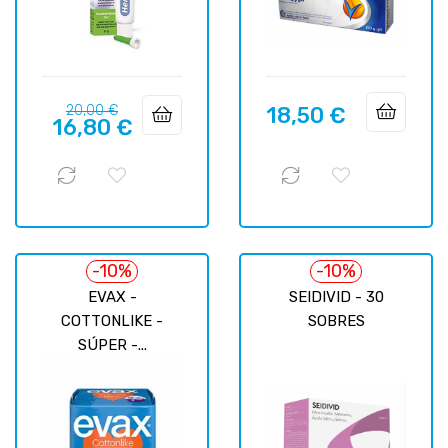
Precio
Precio
20,00 €
18,50 €
Precio
16,80 €
regular
-10%
-10%
EVAX -
SEIDIVID - 30
COTTONLIKE -
SOBRES
SÚPER -...