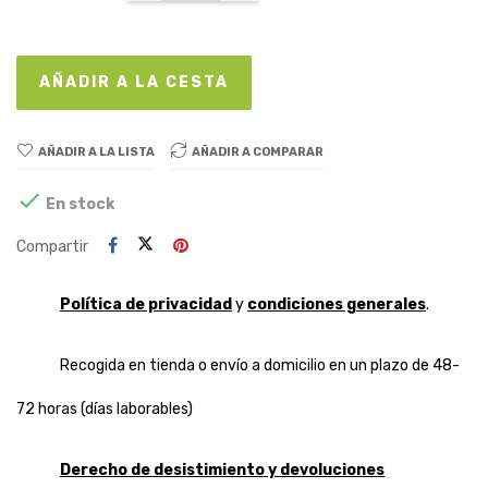
AÑADIR A LA CESTA
AÑADIR A LA LISTA
AÑADIR A COMPARAR

En stock
Compartir
Política de privacidad
y
condiciones generales
.
Recogida en tienda o envío a domicilio en un plazo de 48-
72 horas (días laborables)
Derecho de desistimiento y devoluciones