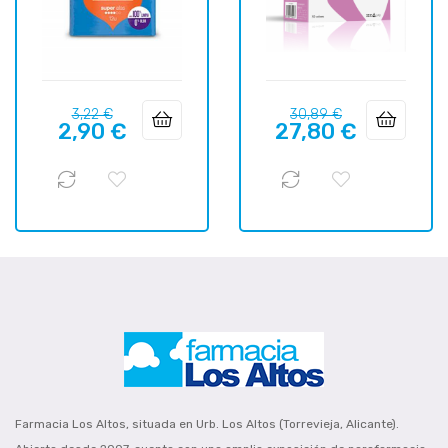
Precio
Precio
Precio
Precio
3,22 €
30,89 €
2,90 €
27,80 €
regular
regular
Farmacia Los Altos, situada en Urb. Los Altos (Torrevieja, Alicante).