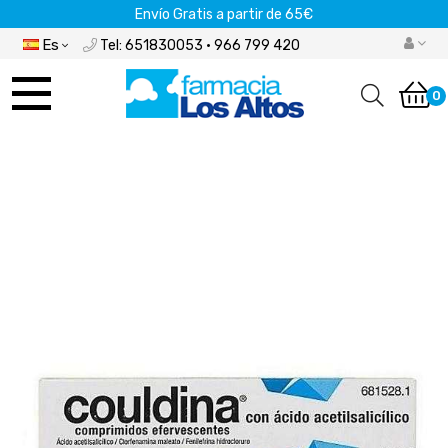
Envío Gratis a partir de 65€
Es
Tel: 651830053 · 966 799 420
Navegación
de
0
palanca