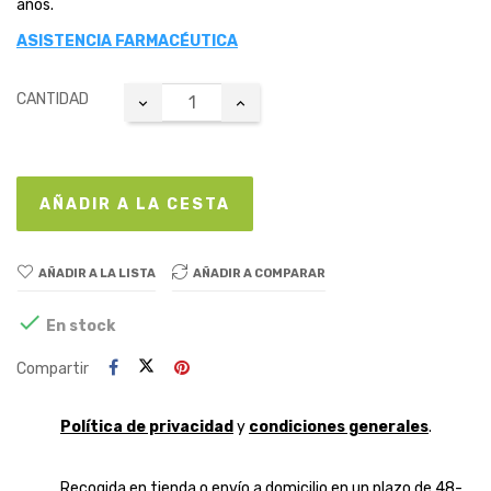
años.
ASISTENCIA FARMACÉUTICA
CANTIDAD
AÑADIR A LA CESTA
AÑADIR A LA LISTA
AÑADIR A COMPARAR

En stock
Compartir
Política de privacidad
y
condiciones generales
.
Recogida en tienda o envío a domicilio en un plazo de 48-