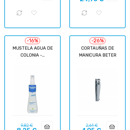
-16%
-26%
MUSTELA AGUA DE
CORTAUÑAS DE
COLONIA -...
MANICURA BETER
Precio
Precio
Precio
Precio
9,82 €
2,64 €