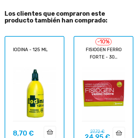
Los clientes que compraron este
producto también han comprado:
-10%
IODINA - 125 ML
FISIOGEN FERRO
FORTE - 30...
Precio
Precio
8,70 €
27,72 €
Precio
24,95 €
regular