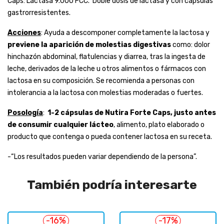
Caps: Lactasa 9.000 FCC. Doble dosis de lactasa y con cápsulas
gastrorresistentes.
Acciones
: Ayuda a descomponer completamente la lactosa y
previene la aparición de molestias digestivas
como: dolor
hinchazón abdominal, flatulencias y diarrea, tras la ingesta de
leche, derivados de la leche u otros alimentos o fármacos con
lactosa en su composición. Se recomienda a personas con
intolerancia a la lactosa con molestias moderadas o fuertes.
Posología
:
1-2 cápsulas de Nutira Forte Caps, justo antes
de consumir cualquier lácteo
, alimento, plato elaborado o
producto que contenga o pueda contener lactosa en su receta.
-“Los resultados pueden variar dependiendo de la persona”.
También podría interesarte
-16%
-17%