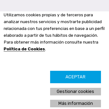
Utilizamos cookies propias y de terceros para
analizar nuestros servicios y mostrarte publicidad
relacionada con tus preferencias en base a un perfil
elaborado a partir de tus hábitos de navegación.
Para obtener más información consulte nuestra
Política de Cookies
.
Farmacia Los Altos nº756
ACEPTAR
Ldo. Alfredo Aparicio Grau 22555408K
N. Col. Colegio Oficial de Farmacéuticos de Alicante 4327
Nº de autorización A-790-F
Gestionar cookies
C/ Moncayo, 97 (Vistalmar) Urb. Los Altos
03185 Torrevieja, Alicante (España)
Más información