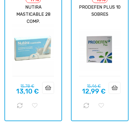
NUTIRA
PRODEFEN PLUS 10
MASTICABLE 28
SOBRES
COMP.
Precio
Precio
Precio
Precio
15,78 €
15,46 €
13,10 €
12,99 €
regular
regular