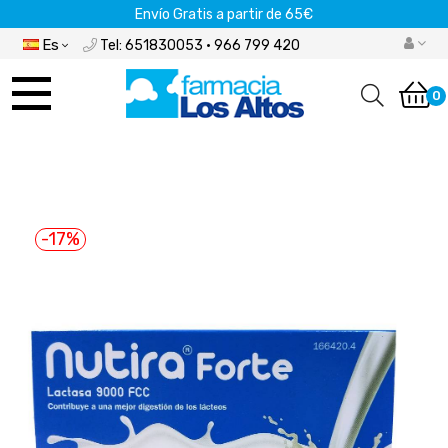
Envío Gratis a partir de 65€
Es
Tel: 651830053 · 966 799 420
Navegación
de
0
palanca
-17%