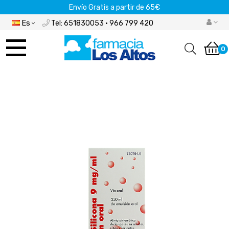
Envío Gratis a partir de 65€
Es
Tel: 651830053 · 966 799 420
Navegación
de
0
palanca