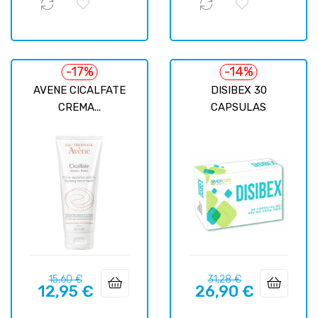
-17%
-14%
AVENE CICALFATE
DISIBEX 30
CREMA...
CAPSULAS
Precio
Precio
Precio
Precio
15,60 €
31,28 €
12,95 €
26,90 €
regular
regular