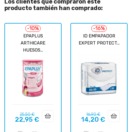
Los clientes que compraron este
producto también han comprado:
-10%
-16%
EPAPLUS
ID EMPAPADOR
ARTHICARE
EXPERT PROTECT...
HUESOS...
Precio
Precio
Precio
Precio
25,50 €
16,90 €
22,95 €
14,20 €
regular
regular