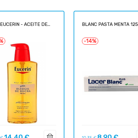
EUCERIN - ACEITE DE...
BLANC PASTA MENTA 125 
7%
-14%
14,40 €
8,90 €
o
Precio
Precio
Precio