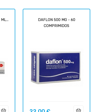
ML...
DAFLON 500 MG - 60
COMPRIMIDOS
22,00 €
Precio