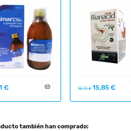
1 €
15,85 €
o
Precio
Precio
18,43 €
regular
roducto también han comprado: