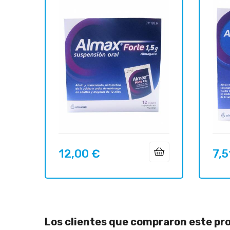
12,00 €
7,5
Precio
Preci
Los clientes que compraron este p