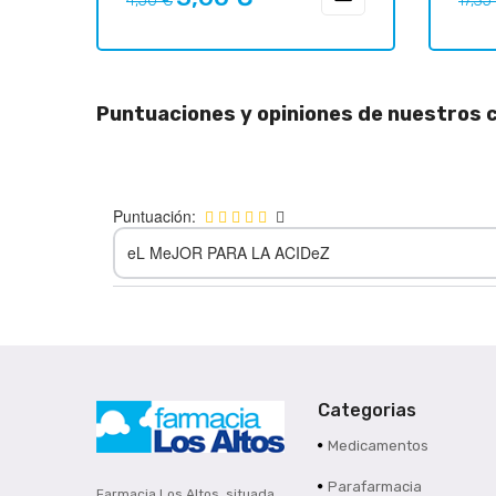
4,50 €
17,35
regular
regul
Puntuaciones y opiniones de nuestros c
Puntuación:
eL MeJOR PARA LA ACIDeZ
Categorias
Medicamentos
Parafarmacia
Farmacia Los Altos, situada