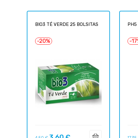
BIO3 TÉ VERDE 25 BOLSITAS
PH5 
-20%
-1
3,60 €
Precio
Precio
Preci