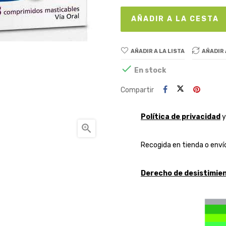
AÑADIR A LA CESTA
AÑADIR A LA LISTA
AÑADIR

En stock
Compartir
Política de privacidad

Recogida en tienda o envío
Derecho de desistimien