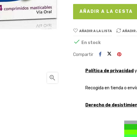
AÑADIR A LA CESTA
AÑADIR A LA LISTA
AÑADIR

En stock
Compartir
Política de privacidad

Recogida en tienda o envío
Derecho de desistimien