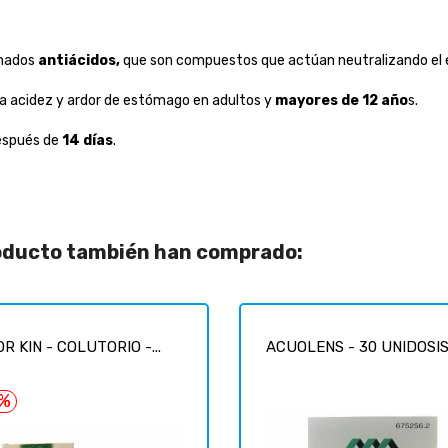
inados
antiácidos,
que son compuestos que actúan neutralizando el 
 la acidez y ardor de estómago en adultos y
mayores de 12 año
s.
después de
14 días
.
roducto también han comprado:
R KIN - COLUTORIO -...
ACUOLENS - 30 UNIDOSIS 
7%