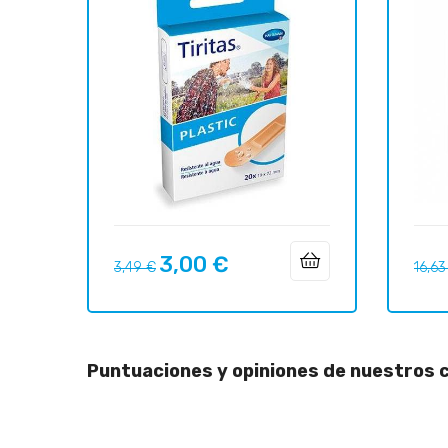
3,00 €
Precio
Precio
Preci
3,49 €
16,63
regular
regul
Puntuaciones y opiniones de nuestros c