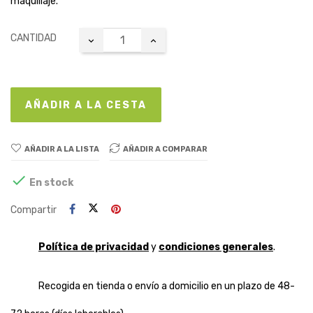
maquillaje.
CANTIDAD
AÑADIR A LA CESTA
AÑADIR A LA LISTA
AÑADIR A COMPARAR

En stock
Compartir
Política de privacidad
y
condiciones generales
.
Recogida en tienda o envío a domicilio en un plazo de 48-