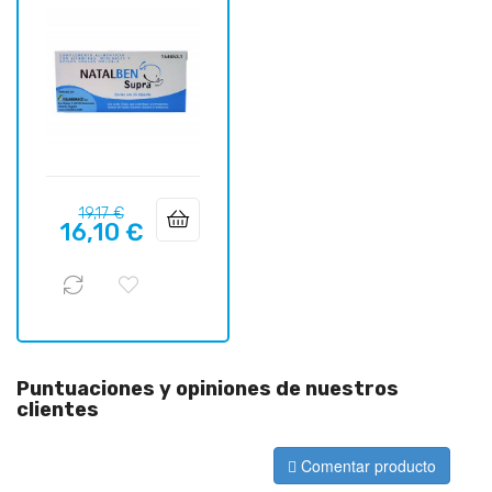
Precio
Precio
19,17 €
16,10 €
regular
Puntuaciones y opiniones de nuestros
clientes
Comentar producto