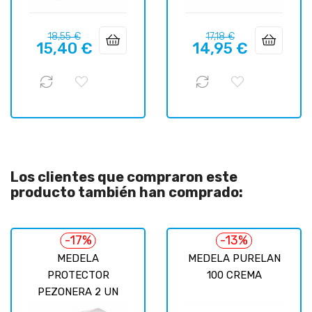
Precio
Precio
Precio
Precio
18,55 €
17,18 €
15,40 €
14,95 €
regular
regular
Los clientes que compraron este
producto también han comprado:
-17%
-13%
MEDELA
MEDELA PURELAN
PROTECTOR
100 CREMA
PEZONERA 2 UN