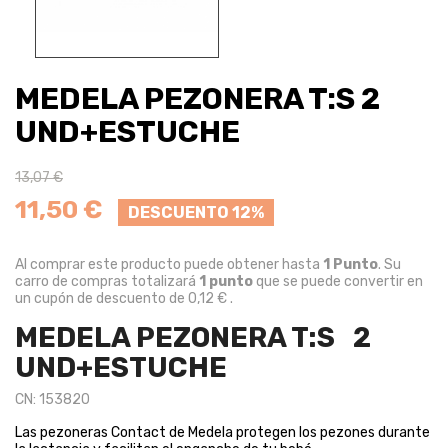
MEDELA PEZONERA T:S 2
UND+ESTUCHE
13,07 €
11,50 €
DESCUENTO 12%
Al comprar este producto puede obtener hasta
1
Punto
. Su
carro de compras totalizará
1
punto
que se puede convertir en
un cupón de descuento de
0,12 €
.
MEDELA PEZONERA T:S 2
UND+ESTUCHE
CN: 153820
Las pezoneras Contact de Medela protegen los pezones durante