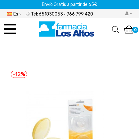
Envío Gratis a partir de 65€
Es
Tel: 651830053 · 966 799 420
Navegación
de
0
palanca
-12%