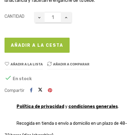
la lactancia y facilitan el enganche de tu bebé.
CANTIDAD
AÑADIR A LA CESTA
AÑADIR A LA LISTA
AÑADIR A COMPARAR

En stock
Compartir
Política de privacidad
y
condiciones generales
.
Recogida en tienda o envío a domicilio en un plazo de 48-