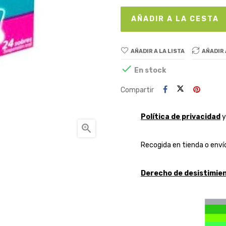
AÑADIR A LA CESTA
AÑADIR A LA LISTA
AÑADIR

En stock
Compartir
Política de privacidad

Recogida en tienda o envío
Derecho de desistimien