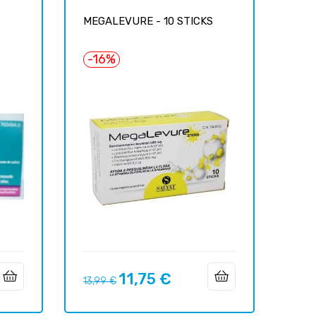
MEGALEVURE - 10 STICKS
-16%
11,75 €
Precio
Precio
13,99 €
regular