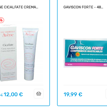
E CICALFATE CREMA...
GAVISCON FORTE - 48...
7%
12,00 €
19,99 €
o
Precio
Precio
 €
ar