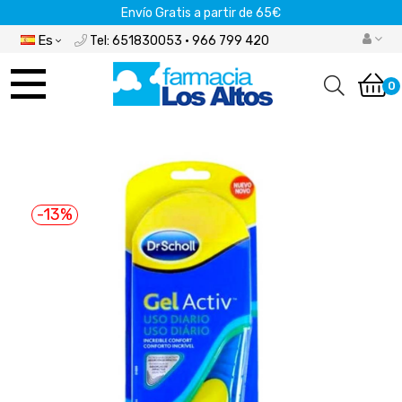
Envío Gratis a partir de 65€
Es
Tel: 651830053 · 966 799 420
Navegación
de
0
palanca
-13%