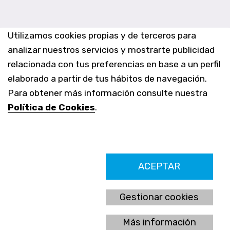
Utilizamos cookies propias y de terceros para
analizar nuestros servicios y mostrarte publicidad
relacionada con tus preferencias en base a un perfil
elaborado a partir de tus hábitos de navegación.
Para obtener más información consulte nuestra
Política de Cookies
.
Farmacia Los Altos nº756
ACEPTAR
Ldo. Alfredo Aparicio Grau 22555408K
N. Col. Colegio Oficial de Farmacéuticos de Alicante 4327
Nº de autorización A-790-F
Gestionar cookies
C/ Moncayo, 97 (Vistalmar) Urb. Los Altos
03185 Torrevieja, Alicante (España)
Más información